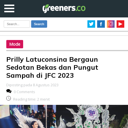
Search
Mode
Prilly Latuconsina Bergaun
Sedotan Bekas dan Pungut
Sampah di JFC 2023
Diposting pada 8 Agustus 2023
0 Comments
Reading time:
2
menit