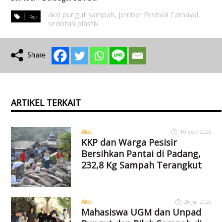
aksi pungut sampah
,
Jember Festival Carnaval
,
sedotan plastik
ARTIKEL TERKAIT
Aksi
10 Sep 2025
KKP dan Warga Pesisir
Bersihkan Pantai di Padang,
232,8 Kg Sampah Terangkut
Aksi
26 Jul 2025
Mahasiswa UGM dan Unpad