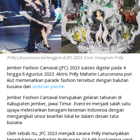
Prilly Latuconsina berlenggok di JFC 2023. Foto: Instagram Prilly
Jember Fashion Carnaval (JFC) 2023 sukses digelar pada 4
hingga 6 Agustus 2023. Aktris Prilly Mahatei Latuconsina pun
ikut memeriahkan parade fashion tersebut dengan balutan
busana dari
sedotan plastik
.
Jember Fashion Carnaval merupakan gelaran tahunan di
Kabupaten Jember, Jawa Timur.
Event
ini menjadi salah satu
upaya melestarikan beragam kesenian Indonesia dengan
mengangkat unsur kearifan lokal ke dalam desain tata
busana.
Oleh sebab itu, JFC 2023 menjadi sarana Prilly menunjukkan
kepeduliannya terhadap lingkungan. Di balik kostumnya yang