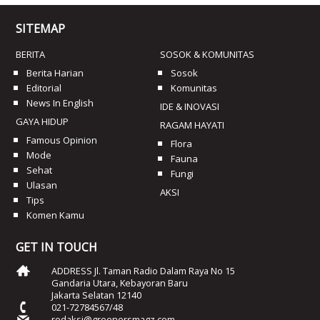
SITEMAP
BERITA
SOSOK & KOMUNITAS
Berita Harian
Sosok
Editorial
Komunitas
News In English
IDE & INOVASI
GAYA HIDUP
RAGAM HAYATI
Famous Opinion
Flora
Mode
Fauna
Sehat
Fungi
Ulasan
AKSI
Tips
Komen Kamu
GET IN TOUCH
ADDRESS Jl. Taman Radio Dalam Raya No 15
Gandaria Utara, Kebayoran Baru
Jakarta Selatan 12140
021-72784567/48
redaksi@greenersmagz.com