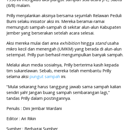
(6/8) malam.
Prilly menjalankan aksinya bersama sejumlah Relawan Peduli
Bumi selaku inisiator aksi ini. Mereka beramai-ramai
memunguti sampah-sampah di sekitar alun-alun Kabupaten
Jember yang berserakan setelah acara selesai.
Aksi mereka mulai dari area
exhibition
hingga
stand
usaha
mikro kecil dan menengah (UMKM) yang berada di alun-alun
setempat. Prilly pun berhasil mengumpulkan banyak sampah.
Melalui akun media sosialnya, Prilly berterima kasih kepada
tim sukarelawan. Sebab, mereka telah membantu Prilly
selama aksi
pungut sampah
ini.
“Mulai sekarang harus tanggung jawab sama sampah kalian
sendiri yah! Jangan buang sampah sembarangan lagi,”
tandas Prilly dalam postingannya.
Penulis : Dini Jembar Wardani
Editor : Ari Rikin
Sumber : Berbagai Sumber