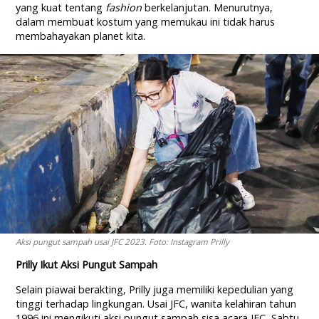
yang kuat tentang
fashion
berkelanjutan. Menurutnya,
dalam membuat kostum yang memukau ini tidak harus
membahayakan planet kita.
Aksi pungut sampah usai JFC 2023. Foto: Instagram Prilly
Prilly Ikut Aksi Pungut Sampah
Selain piawai berakting, Prilly juga memiliki kepedulian yang
tinggi terhadap lingkungan. Usai JFC, wanita kelahiran tahun
1996 ini mengikuti aksi pungut sampah sisa acara JFC, Sabtu