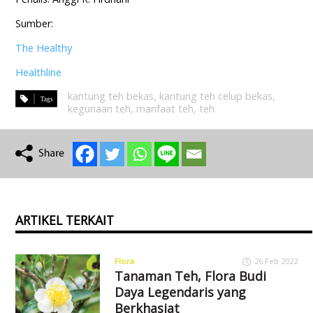
Sumber:
The Healthy
Healthline
kantung teh bekas
,
kantung teh celup bekas
,
kegunaan teh
,
manfaat teh
,
teh
ARTIKEL TERKAIT
Flora
26 Feb 2022
Tanaman Teh, Flora Budi
Daya Legendaris yang
Berkhasiat