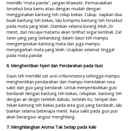
memiliki “mata panda”, jangan khawatir. Permasalahan
tersebut bisa kamu atasi dengan mudah dengan
menggunakan kantung teh celup bekas. Cukup siapkan dua
buah kantung teh bekas, lalu kompres kantung teh tersebut
pada mata yang lelah. Diamkan selama kurang lebih 20
menit, dan niscaya matamu akan terlihat segar kembali. Zat
tanin yang yang terkandung dalam daun teh mampu
mengempeskan kantung mata dan juga mampu
menyegarkan mata yang lelah. Ucapkan selamat tinggal
pada mata panda!
6
. Menghentikan Nyeri dan Pendarahan pada
G
usi
Daun teh memiliki zat
anti-inflammatory
sehingga mampu
menghentikan pendarahan dan mampu meredakan rasa
sakit dari gusi yang berdarah. Untuk menyembuhkan gusi
berdarah dengan kantung teh bekas, celupkan kantung teh
dengan air dingin terlebih dahulu. Setelah itu, tempel dan
tekan kantung teh bekas pada area gusi yang berdarah, lalu
biarkan selama beberapa menit. Rasa sakit pada gusi pun
akan berangsur-angsur menghilang.
7
. Menghilangkan Aroma
T
ak S
edap pada K
aki