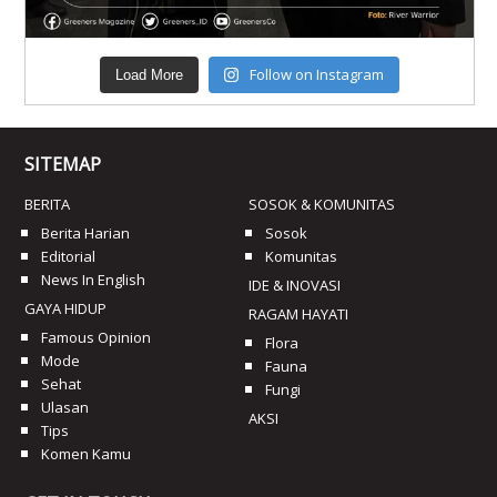
Follow on Instagram
Load More
SITEMAP
BERITA
SOSOK & KOMUNITAS
Berita Harian
Sosok
Editorial
Komunitas
News In English
IDE & INOVASI
GAYA HIDUP
RAGAM HAYATI
Famous Opinion
Flora
Mode
Fauna
Sehat
Fungi
Ulasan
AKSI
Tips
Komen Kamu