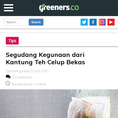
Search
Tips
Segudang Kegunaan dari
Kantung Teh Celup Bekas
Diposting pada 22 Juni 2021
0 Comments
Reading time:
3
menit