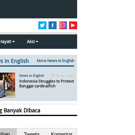
Hayati
Aksi
s In English
More News in English
News in English
21 Apr 2024
Indonesia Struggles to Protect
Banggai cardinalfish
ng Banyak Dibaca
lihan
Tweets
Komentar