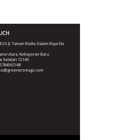
OUCH
SS Jl. Taman Radio Dalam Raya No
ria Utara, Kebayoran Baru
ta Selatan 12140
2784567/48
ksi@greenersmagz.com