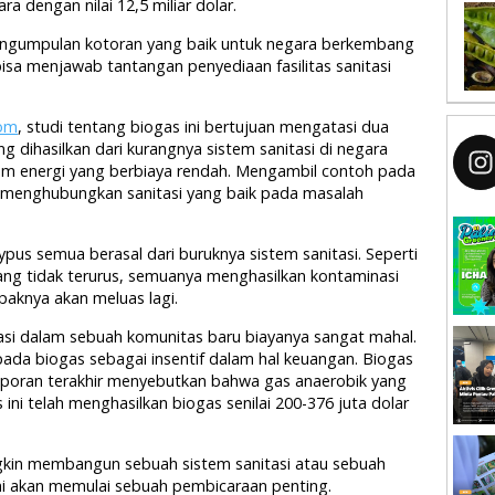
a dengan nilai 12,5 miliar dolar.
engumpulan kotoran yang baik untuk negara berkembang
 bisa menjawab tantangan penyediaan fasilitas sanitasi
com
, studi tentang biogas ini bertujuan mengatasi dua
g dihasilkan dari kurangnya sistem sanitasi di negara
m energi yang berbiaya rendah. Mengambil contoh pada
i menghubungkan sanitasi yang baik pada masalah
hypus semua berasal dari buruknya sistem sanitasi. Seperti
yang tidak terurus, semuanya menghasilkan kontaminasi
paknya akan meluas lagi.
i dalam sebuah komunitas baru biayanya sangat mahal.
pada biogas sebagai insentif dalam hal keuangan. Biogas
Laporan terakhir menyebutkan bahwa gas anaerobik yang
 ini telah menghasilkan biogas senilai 200-376 juta dolar
gkin membangun sebuah sistem sanitasi atau sebuah
 ini akan memulai sebuah pembicaraan penting.