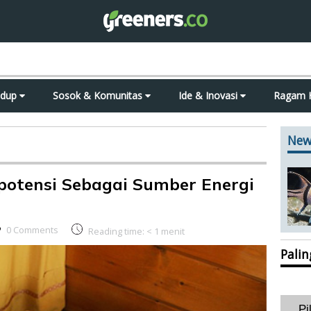
idup
Sosok & Komunitas
Ide & Inovasi
Ragam 
New
potensi Sebagai Sumber Energi
0 Comments
Reading time:
< 1
menit
Pali
Pi