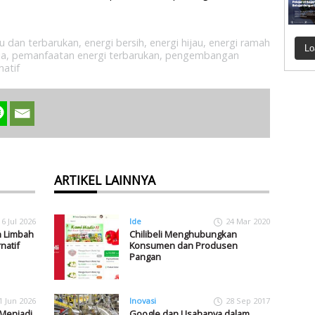
ru dan terbarukan
,
energi bersih
,
energi hijau
,
energi ramah
Lo
ia
,
pemanfaatan energi terbarukan
,
pengembangan
natif
ARTIKEL LAINNYA
16 Jul 2026
Ide
24 Mar 2020
n Limbah
Chilibeli Menghubungkan
natif
Konsumen dan Produsen
Pangan
1 Jun 2026
Inovasi
28 Sep 2017
 Menjadi
Google dan Usahanya dalam