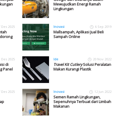
ngkungan
Mewujudkan Energi Ramah
Lingkungan
7 Des 2025
Inovasi
6 Sep 2019
ntah
Mallsampah, Aplikasi Jual Beli
ndorong
Sampah Online
1 Des 2025
Ide
20 Nov 2022
si di
Travel Kit Cutlery
Solusi Peralatan
g Panel
Makan Kurangi Plastik
7 Des 2025
Inovasi
12 Jun 2022
Semen Ramah Lingkungan,
dap
Sepenuhnya Terbuat dari Limbah
Makanan