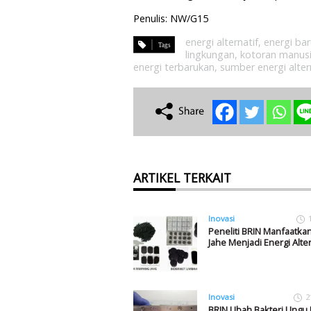
Penulis: NW/G15
energi alternatif
,
energi ba
lingkungan
,
kotoran manus
energi terbarukan
,
sumber energi alter
ARTIKEL TERKAIT
Inovasi
Peneliti BRIN Manfaatka
Jahe Menjadi Energi Alter
Inovasi
2
BRIN Ubah Bakteri Ungu