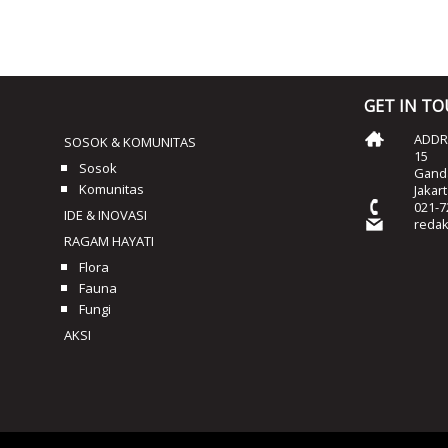
GET IN T
ADDRE
SOSOK & KOMUNITAS
15
Sosok
Ganda
Komunitas
Jakar
021-7
IDE & INOVASI
reda
RAGAM HAYATI
Flora
Fauna
Fungi
AKSI