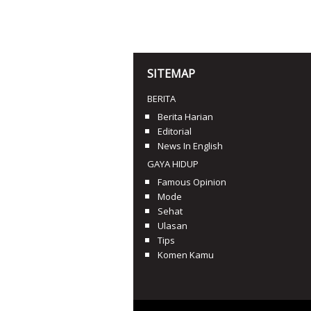
SITEMAP
BERITA
Berita Harian
Editorial
News In English
GAYA HIDUP
Famous Opinion
Mode
Sehat
Ulasan
Tips
Komen Kamu