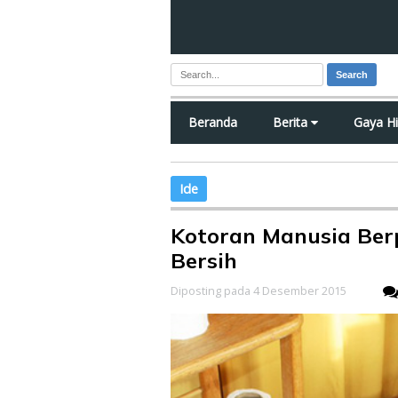
Search
Beranda
Berita
Gaya H
Ide
Kotoran Manusia Ber
Bersih
Diposting pada 4 Desember 2015