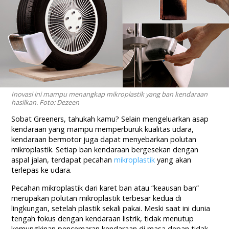
Inovasi ini mampu menangkap mikroplastik yang ban kendaraan
hasilkan. Foto: Dezeen
Sobat Greeners, tahukah kamu? Selain mengeluarkan asap
kendaraan yang mampu memperburuk kualitas udara,
kendaraan bermotor juga dapat menyebarkan polutan
mikroplastik. Setiap ban kendaraan bergesekan dengan
aspal jalan, terdapat pecahan
mikroplastik
yang akan
terlepas ke udara.
Pecahan mikroplastik dari karet ban atau “keausan ban”
merupakan polutan mikroplastik terbesar kedua di
lingkungan, setelah plastik sekali pakai. Meski saat ini dunia
tengah fokus dengan kendaraan listrik, tidak menutup
kemungkinan pencemaran kendaraan di masa depan tidak