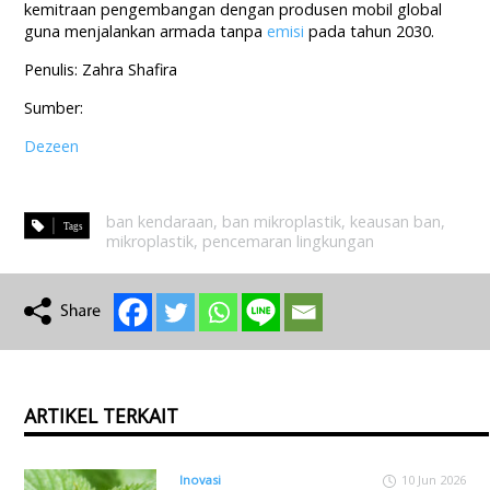
kemitraan pengembangan dengan produsen mobil global
guna menjalankan armada tanpa
emisi
pada tahun 2030.
Penulis: Zahra Shafira
Sumber:
Dezeen
ban kendaraan
,
ban mikroplastik
,
keausan ban
,
mikroplastik
,
pencemaran lingkungan
ARTIKEL TERKAIT
Inovasi
10 Jun 2026