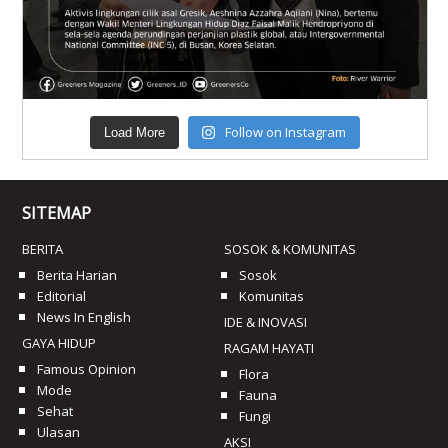
Follow on Instagram
Load More
SITEMAP
BERITA
SOSOK & KOMUNITAS
Berita Harian
Sosok
Editorial
Komunitas
News In English
IDE & INOVASI
GAYA HIDUP
RAGAM HAYATI
Famous Opinion
Flora
Mode
Fauna
Sehat
Fungi
Ulasan
AKSI