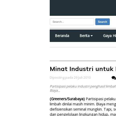
Search
Beranda
Berita
Gaya H
News
Minat Industri untu
Diposting pada 29 Juli 2010
Partisipasi pelaku industri penghasil limb
Biaya...
(Greeners/Surabaya)
Partisipasi pelaku
limbah dinilai masih minim. Biaya men
diefisiensikan seminal mungkin. Tapi
dan pengelolaan lingkungan hidup, ma