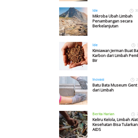
Ide
3
Mikroba Ubah Limbah
Penambangan secara
Berkelanjutan
Ide
Kimiawan Jerman Buat B
Karbon dari Limbah Pem
Bir
Inovasi
2
Batu Bata Museum Gent 
dari Limbah
Berita Harian
Keliru Kelola, Limbah Alat
Kesehatan Bisa Tularkan
AIDS