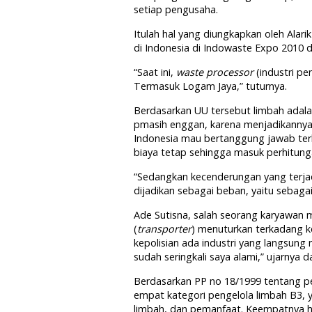
setiap pengusaha.
Itulah hal yang diungkapkan oleh Alari
di Indonesia di Indowaste Expo 2010 d
“Saat ini,
waste processor
(industri pe
Termasuk Logam Jaya,” tuturnya.
Berdasarkan UU tersebut limbah adalah
pmasih enggan, karena menjadikannya s
Indonesia mau bertanggung jawab te
biaya tetap sehingga masuk perhitung
“Sedangkan kecenderungan yang terjad
dijadikan sebagai beban, yaitu sebaga
Ade Sutisna, salah seorang karyawan 
(
transporter
) menuturkan terkadang ke
kepolisian ada industri yang langsun
sudah seringkali saya alami,” ujarny
Berdasarkan PP no 18/1999 tentang p
empat kategori pengelola limbah B3, 
limbah, dan pemanfaat. Keempatnya h