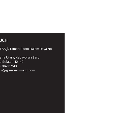
OUCH
SS Jl. Taman Radio Dalam Raya No
ria Utara, Kebayoran Baru
ta Selatan 12140
2784567/48
ksi@greenersmagz.com