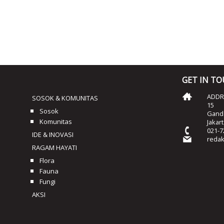
GET IN T
ADDRE
SOSOK & KOMUNITAS
15
Sosok
Ganda
Komunitas
Jakar
021-7
IDE & INOVASI
reda
RAGAM HAYATI
Flora
Fauna
Fungi
AKSI