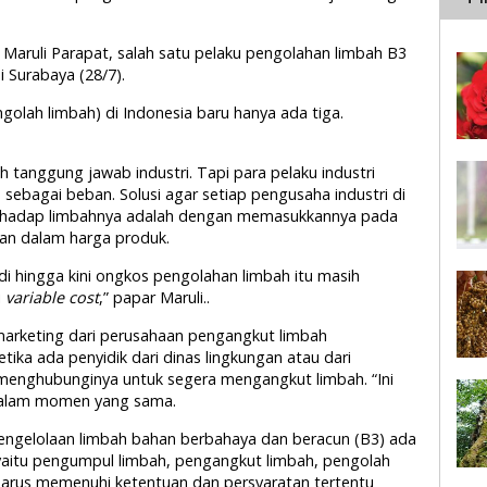
k Maruli Parapat, salah satu pelaku pengolahan limbah B3
i Surabaya (28/7).
ngolah limbah) di Indonesia baru hanya ada tiga.
 tanggung jawab industri. Tapi para pelaku industri
ebagai beban. Solusi agar setiap pengusaha industri di
rhadap limbahnya adalah dengan memasukkannya pada
an dalam harga produk.
i hingga kini ongkos pengolahan limbah itu masih
i
variable cost
,” papar Maruli..
marketing dari perusahaan pengangkut limbah
tika ada penyidik dari dinas lingkungan atau dari
g menghubunginya untuk segera mengangkut limbah. “Ini
a dalam momen yang sama.
engelolaan limbah bahan berbahaya dan beracun (B3) ada
yaitu pengumpul limbah, pengangkut limbah, pengolah
arus memenuhi ketentuan dan persyaratan tertentu