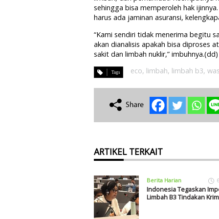
sehingga bisa memperoleh hak ijinnya
harus ada jaminan asuransi, kelengkapan
“Kami sendiri tidak menerima begitu sa
akan dianalisis apakah bisa diproses a
sakit dan limbah nuklir,” imbuhnya.(dd)
eco
,
limbah
,
limbah b3
,
was
ARTIKEL TERKAIT
Berita Harian
Indonesia Tegaskan Imp
Limbah B3 Tindakan Krim