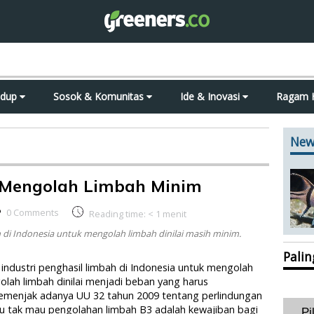
idup
Sosok & Komunitas
Ide & Inovasi
Ragam 
New
k Mengolah Limbah Minim
0 Comments
Reading time:
< 1
menit
ah di Indonesia untuk mengolah limbah dinilai masih minim.
Pali
 industri penghasil limbah di Indonesia untuk mengolah
golah limbah dinilai menjadi beban yang harus
, semenjak adanya UU 32 tahun 2009 tentang perlindungan
u tak mau pengolahan limbah B3 adalah kewajiban bagi
Pi