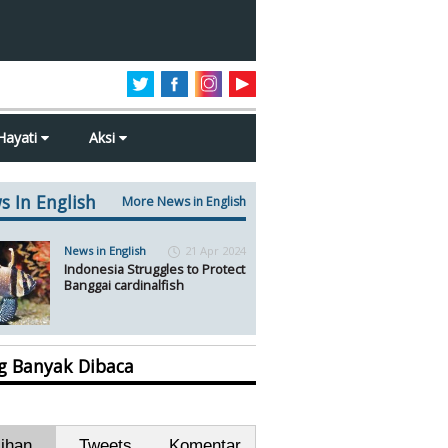
Hayati
Aksi
s In English
More News in English
News in English
21 Apr 2024
Indonesia Struggles to Protect
Banggai cardinalfish
ng Banyak Dibaca
lihan
Tweets
Komentar