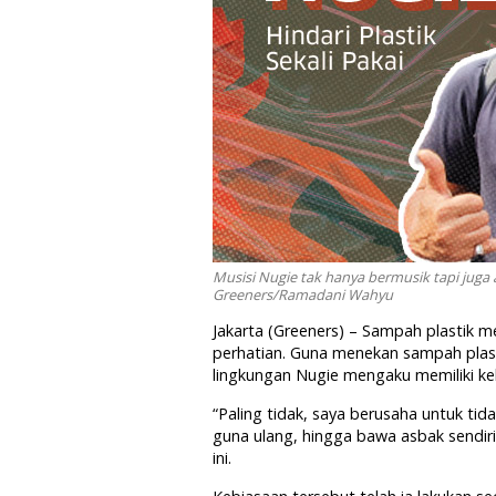
Musisi Nugie tak hanya bermusik tapi juga a
Greeners/Ramadani Wahyu
Jakarta (Greeners) – Sampah plastik 
perhatian. Guna menekan sampah plasti
lingkungan Nugie mengaku memiliki keb
“Paling tidak, saya berusaha untuk tid
guna ulang, hingga bawa asbak sendiri
ini.