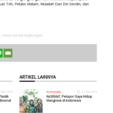
 Teh, Pelukis Malam, Mulailah Dari Diri Sendiri, dan
,
musisi peduli lingkungan
ARTIKEL LAINNYA
2 Mei 2023
Komunitas
27 Okt 2019
lastik
KeSEMaT, Pelopor Gaya Hidup
disional
Mangrove di Indonesia