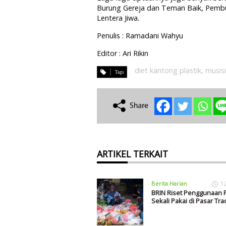
Burung Gereja dan Teman Baik, Pembuat
Lentera Jiwa.
Penulis : Ramadani Wahyu
Editor : Ari Rikin
diet kantong plastik
,
musisi
ARTIKEL TERKAIT
Berita Harian
1
BRIN Riset Penggunaan P
Sekali Pakai di Pasar Tra