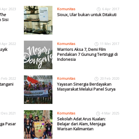
4 Apr 2023
Komunitas
6 Apr 2017
The
Sioux, Ular bukan untuk Ditakuti
 Sisi
0 Apr 2022
Komunitas
11 Mei 2017
syik
Warriors Aksa 7, Demi Film
Pendakian 7 Gunung Tertinggi di
Indonesia
5 Feb 2022
Komunitas
20 Feb 2020
tangani
Yayasan Sinergia Berdayakan
Masyarakat Melalui Panel Surya
8 Des 2021
Komunitas
4 Mar 2025
Sekolah Adat Arus Kualan:
ga Pasar
Belajar dari Alam, Menjaga
Warisan Kalimantan