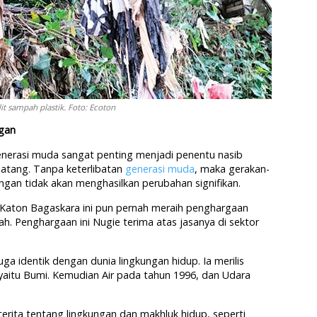
it sampah plastik. Foto: Ecoton
ngan
generasi muda sangat penting menjadi penentu nasib
datang. Tanpa keterlibatan
generasi muda
, maka gerakan-
ungan tidak akan menghasilkan perubahan signifikan.
ik Katon Bagaskara ini pun pernah meraih penghargaan
ah. Penghargaan ini Nugie terima atas jasanya di sektor
ga identik dengan dunia lingkungan hidup. Ia merilis
 yaitu Bumi. Kemudian Air pada tahun 1996, dan Udara
erita tentang lingkungan dan makhluk hidup, seperti