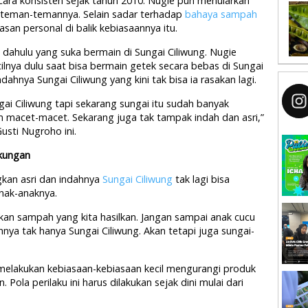
ecara konsisten sejak tahun 2010. Nugie pun menularkan
 teman-temannya. Selain sadar terhadap
bahaya sampah
asan personal di balik kebiasaannya itu.
ahulu yang suka bermain di Sungai Ciliwung. Nugie
nya dulu saat bisa bermain getek secara bebas di Sungai
ndahnya Sungai Ciliwung yang kini tak bisa ia rasakan lagi.
gai Ciliwung tapi sekarang sungai itu sudah banyak
macet-macet. Sekarang juga tak tampak indah dan asri,”
usti Nugroho ini.
gkungan
gkan asri dan indahnya
Sungai Ciliwung
tak lagi bisa
nak-anaknya.
akan sampah yang kita hasilkan. Jangan sampai anak cucu
nya tak hanya Sungai Ciliwung. Akan tetapi juga sungai-
melakukan kebiasaan-kebiasaan kecil mengurangi produk
 Pola perilaku ini harus dilakukan sejak dini mulai dari