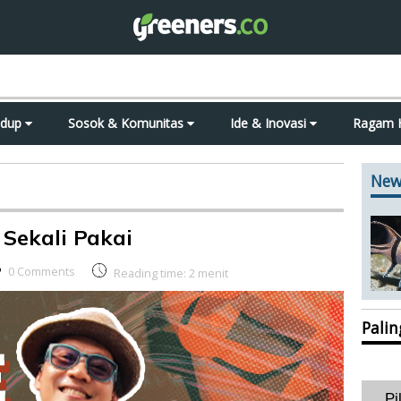
idup
Sosok & Komunitas
Ide & Inovasi
Ragam 
New
 Sekali Pakai
0 Comments
Reading time:
2
menit
Pali
Pi