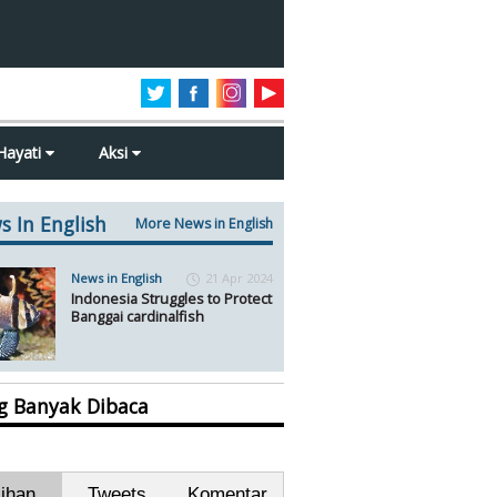
Hayati
Aksi
s In English
More News in English
News in English
21 Apr 2024
Indonesia Struggles to Protect
Banggai cardinalfish
ng Banyak Dibaca
lihan
Tweets
Komentar