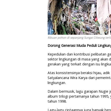
Ribuan pohon di sepanjang Sungai Ciliwung terlil
Dorong Generasi Muda Peduli Lingku
Kepedulian dan kontribusi pelibatan 
sektor lingkungan di masa yang akan 
gerakan yang terkait dengan isu lingk
Atas konsistensinya beraksi hijau, ad
Satyalancana Wira Karya dari pemerint
lingkungan.
Dalam bermusik, lagu garapan Nugie ju
album trilogi pertamanya tahun 1995,
tahun 1998.
Lagu-lagu ciptaannya juga banyak berc