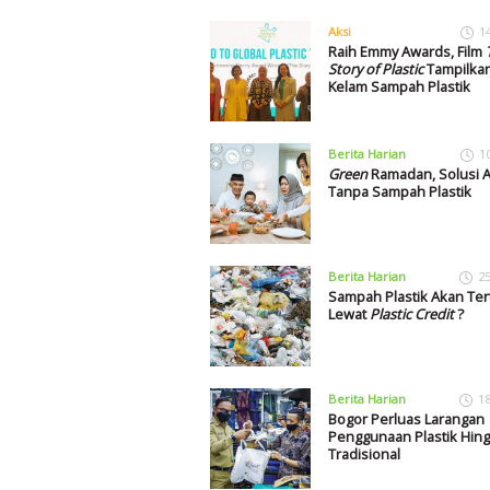
Aksi
1
Raih Emmy Awards, Film
Story of Plastic
Tampilkan
Kelam Sampah Plastik
Berita Harian
1
Green
Ramadan, Solusi A
Tanpa Sampah Plastik
Berita Harian
2
Sampah Plastik Akan Ter
Lewat
Plastic Credit
?
Berita Harian
1
Bogor Perluas Larangan
Penggunaan Plastik Hing
Tradisional