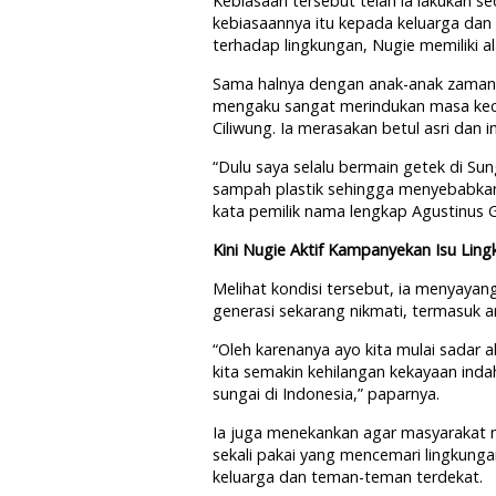
Kebiasaan tersebut telah ia lakukan s
kebiasaannya itu kepada keluarga dan
terhadap lingkungan, Nugie memiliki al
Sama halnya dengan anak-anak zaman d
mengaku sangat merindukan masa kecil
Ciliwung. Ia merasakan betul asri dan i
“Dulu saya selalu bermain getek di Sun
sampah plastik sehingga menyebabkan 
kata pemilik nama lengkap Agustinus G
Kini Nugie Aktif Kampanyekan Isu Lin
Melihat kondisi tersebut, ia menyayan
generasi sekarang nikmati, termasuk a
“Oleh karenanya ayo kita mulai sadar 
kita semakin kehilangan kekayaan indah
sungai di Indonesia,” paparnya.
Ia juga menekankan agar masyarakat 
sekali pakai yang mencemari lingkungan.
keluarga dan teman-teman terdekat.