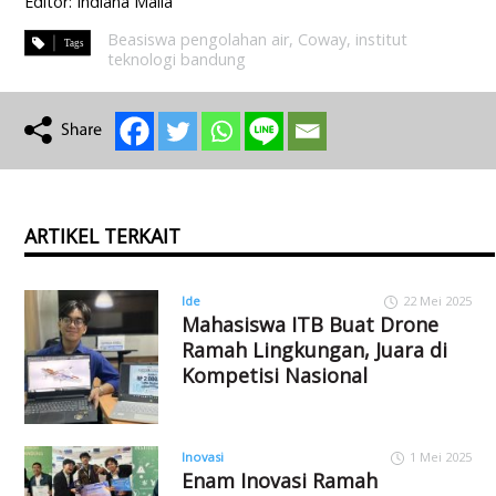
Editor: Indiana Malia
Beasiswa pengolahan air
,
Coway
,
institut
teknologi bandung
ARTIKEL TERKAIT
Ide
22 Mei 2025
Mahasiswa ITB Buat Drone
Ramah Lingkungan, Juara di
Kompetisi Nasional
Inovasi
1 Mei 2025
Enam Inovasi Ramah