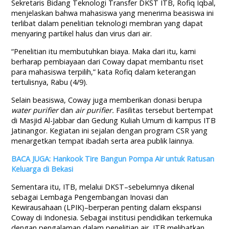
Sekretaris Bidang Teknologi Transfer DKST ITB, Rofiq Iqbal,
menjelaskan bahwa mahasiswa yang menerima beasiswa ini
terlibat dalam penelitian teknologi membran yang dapat
menyaring partikel halus dan virus dari air.
“Penelitian itu membutuhkan biaya. Maka dari itu, kami
berharap pembiayaan dari Coway dapat membantu riset
para mahasiswa terpilih,” kata Rofiq dalam keterangan
tertulisnya, Rabu (4/9).
Selain beasiswa, Coway juga memberikan donasi berupa
water purifier
dan
air purifier.
Fasilitas tersebut bertempat
di Masjid Al-Jabbar dan Gedung Kuliah Umum di kampus ITB
Jatinangor. Kegiatan ini sejalan dengan program CSR yang
menargetkan tempat ibadah serta area publik lainnya.
BACA JUGA: Hankook Tire Bangun Pompa Air untuk Ratusan
Keluarga di Bekasi
Sementara itu, ITB, melalui DKST–sebelumnya dikenal
sebagai Lembaga Pengembangan Inovasi dan
Kewirausahaan (LPIK)–berperan penting dalam ekspansi
Coway di Indonesia. Sebagai institusi pendidikan terkemuka
dengan pengalaman dalam penelitian air, ITB melibatkan