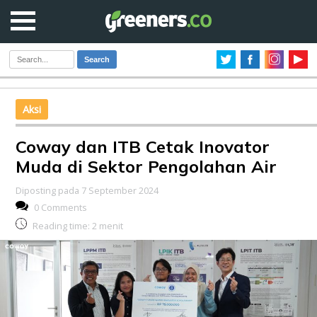
Search
Aksi
Coway dan ITB Cetak Inovator
Muda di Sektor Pengolahan Air
Diposting pada 7 September 2024
0 Comments
Reading time:
2
menit