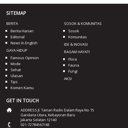
SITEMAP
BERITA
SOSOK & KOMUNITAS
Berita Harian
Sosok
Editorial
Komunitas
News In English
IDE & INOVASI
GAYA HIDUP
RAGAM HAYATI
Famous Opinion
Flora
Mode
Fauna
Sehat
Fungi
Ulasan
AKSI
Tips
Komen Kamu
GET IN TOUCH
ADDRESS Jl. Taman Radio Dalam Raya No 15
Gandaria Utara, Kebayoran Baru
Jakarta Selatan 12140
021-72784567/48