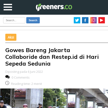
Search
Aksi
Gowes Bareng Jakarta
Collaboride dan Restep.id di Hari
Sepeda Sedunia
Diposting pada 6 Juni 2022
0 Comments
Reading time:
2
menit