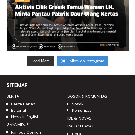
Follow on Instagram
Load More
SITEMAP
BERITA
SOSOK & KOMUNITAS
Berita Harian
Sosok
Editorial
Komunitas
News In English
IDE & INOVASI
GAYA HIDUP
RAGAM HAYATI
Famous Opinion
Flora