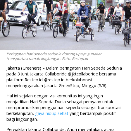
Peringatan hari sepeda sedunia dorong upaya gunakan
transportasi ramah lingkungan. Foto: Restep.id
Jakarta (Greeners) – Dalam peringatan Hari Sepeda Sedunia
pada 3 Juni, Jakarta Collaboride @jktcollaboride bersama
platform Restep.id @restep.id berkolaborasi
menyelenggarakan Jakarta GreenStep, Minggu (5/6).
Hal ini sejalan dengan visi komunitas ini yang ingin
menjadikan Hari Sepeda Dunia sebagai perayaan untuk
mempromosikan penggunaan sepeda sebagai transportasi
berkelanjutan,
gaya hidup sehat
yang berdampak positif
bagi lingkungan.
Perwakilan Jakarta Collaboride, Andri menyatakan, acara