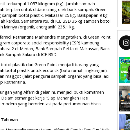
asil terkumpul 1.057 kilogram (kg). Jumlah sampah
ah terpilah untuk didaur ulang oleh bank sampah. Green
sampah botol plastik, Makassar 25 kg, Balikpapan 9 kg
ah kardus. Sementara itu, di ICE BSD 35 kg sampah botol
 lainnya (organik, anorganik) 235,1 kg.
amidi Retriantina Marhendra mengatakan, di Green Point
am corporate social responsibility (CSR) kampung
ahara 2 di Medan, Bank Sampah Pelita di Makassar, Bank
ank Sampah Sakura di ICE BSD.
tol plastik dari Green Point menjadi barang yang
 botol plastik untuk ecobrick (bata ramah lingkungan).
n maggot (lalat pengurai sampah organik yang bisa jadi
p Retriantina.
kungan yang Alfamidi gelar ini, menjadi bukti komitmen
. Dalam semangat kerja “Siap Menangkan Hati
el modern yang berorientasi pada pertumbuhan bisnis
n Tahunan
ini Hestrinalia mengatakan, Alfamidi Family Day Fun Walk