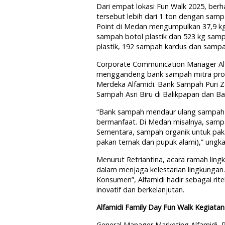
Dari empat lokasi Fun Walk 2025, berh
tersebut lebih dari 1 ton dengan samp
Point di Medan mengumpulkan 37,9 kg 
sampah botol plastik dan 523 kg samp
plastik, 192 sampah kardus dan sampah
Corporate Communication Manager Alf
menggandeng bank sampah mitra progr
Merdeka Alfamidi. Bank Sampah Puri Z
Sampah Asri Biru di Balikpapan dan B
“Bank sampah mendaur ulang sampah bo
bermanfaat. Di Medan misalnya, sampah
Sementara, sampah organik untuk paka
pakan ternak dan pupuk alami),” ungka
Menurut Retriantina, acara ramah ling
dalam menjaga kelestarian lingkungan
Konsumen”, Alfamidi hadir sebagai rit
inovatif dan berkelanjutan.
Alfamidi Family Day Fun Walk Kegiata
General Manager Marketing Alfamidi, R