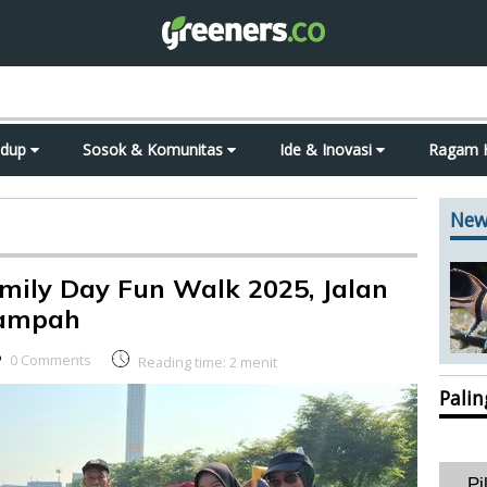
idup
Sosok & Komunitas
Ide & Inovasi
Ragam 
New
mily Day Fun Walk 2025, Jalan
Sampah
0 Comments
Reading time:
2
menit
Pali
Pi