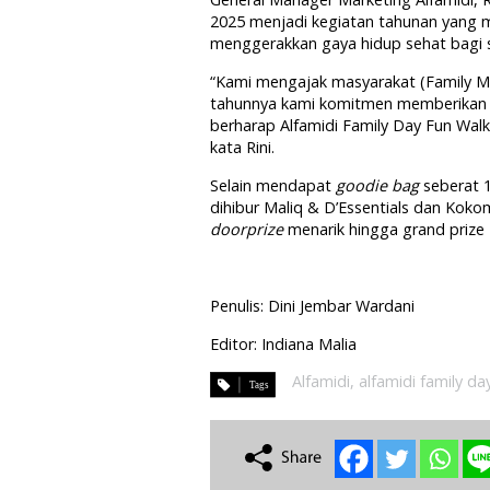
2025 menjadi kegiatan tahunan yang m
menggerakkan gaya hidup sehat bagi s
“Kami mengajak masyarakat (Family M
tahunnya kami komitmen memberikan p
berharap Alfamidi Family Day Fun Wal
kata Rini.
Selain mendapat
goodie bag
seberat 13
dihibur Maliq & D’Essentials dan Ko
doorprize
menarik hingga grand prize 
Penulis: Dini Jembar Wardani
Editor: Indiana Malia
Alfamidi
,
alfamidi family da