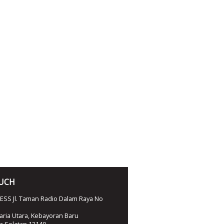
OUCH
SS Jl. Taman Radio Dalam Raya No
ria Utara, Kebayoran Baru