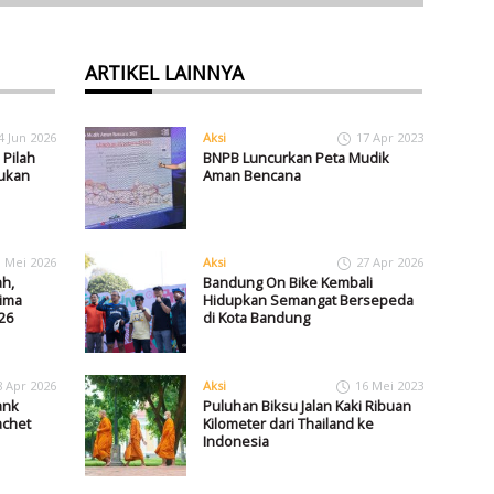
ARTIKEL LAINNYA
4 Jun 2026
Aksi
17 Apr 2023
Pilah
BNPB Luncurkan Peta Mudik
jukan
Aman Bencana
1 Mei 2026
Aksi
27 Apr 2026
h,
Bandung On Bike Kembali
ima
Hidupkan Semangat Bersepeda
26
di Kota Bandung
8 Apr 2026
Aksi
16 Mei 2023
ank
Puluhan Biksu Jalan Kaki Ribuan
chet
Kilometer dari Thailand ke
Indonesia