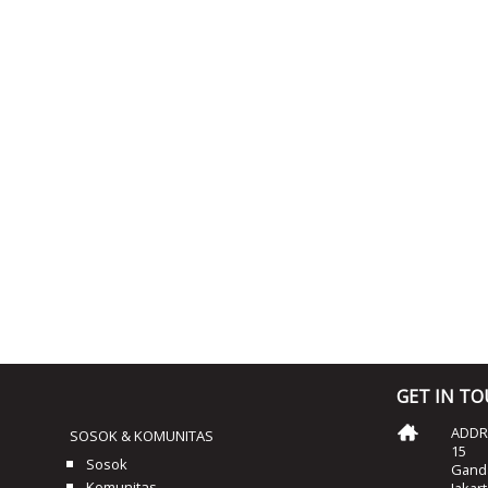
GET IN T
ADDRE
SOSOK & KOMUNITAS
15
Sosok
Ganda
Komunitas