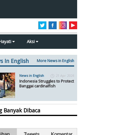
Hayati
Aksi
s In English
More News in English
News in English
21 Apr 2024
Indonesia Struggles to Protect
Banggai cardinalfish
ng Banyak Dibaca
lihan
Tweets
Komentar