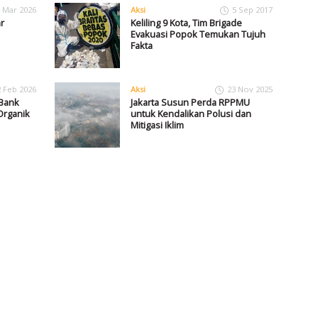
 Mar 2026
Aksi
5 Sep 2017
r
Keliling 9 Kota, Tim Brigade
Evakuasi Popok Temukan Tujuh
Fakta
2 Feb 2026
Aksi
23 Nov 2025
 Bank
Jakarta Susun Perda RPPMU
Organik
untuk Kendalikan Polusi dan
Mitigasi Iklim