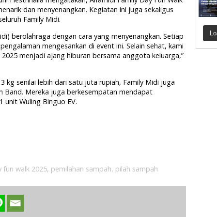
enarik dan menyenangkan. Kegiatan ini juga sekaligus
eluruh Family Midi.
Lo
idi) berolahraga dengan cara yang menyenangkan. Setiap
engalaman mengesankan di event ini. Selain sehat, kami
k 2025 menjadi ajang hiburan bersama anggota keluarga,”
 kg senilai lebih dari satu juta rupiah, Family Midi juga
kom Band. Mereka juga berkesempatan mendapat
1 unit Wuling Binguo EV.
y fun walk 2025
,
pemilahan sampah
,
pilah sampah