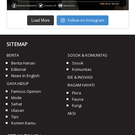
Follow on Instagram
Load More
SITEMAP
BERITA
SOSOK & KOMUNITAS
Berita Harian
Sosok
Editorial
Komunitas
News In English
IDE & INOVASI
GAYA HIDUP
RAGAM HAYATI
Famous Opinion
Flora
Mode
Fauna
Sehat
Fungi
Ulasan
AKSI
Tips
Komen Kamu