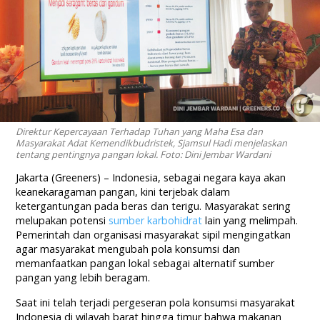
Direktur Kepercayaan Terhadap Tuhan yang Maha Esa dan
Masyarakat Adat Kemendikbudristek, Sjamsul Hadi menjelaskan
tentang pentingnya pangan lokal. Foto: Dini Jembar Wardani
Jakarta (Greeners) – Indonesia, sebagai negara kaya akan
keanekaragaman pangan, kini terjebak dalam
ketergantungan pada beras dan terigu. Masyarakat sering
melupakan potensi
sumber karbohidrat
lain yang melimpah.
Pemerintah dan organisasi masyarakat sipil mengingatkan
agar masyarakat mengubah pola konsumsi dan
memanfaatkan pangan lokal sebagai alternatif sumber
pangan yang lebih beragam.
Saat ini telah terjadi pergeseran pola konsumsi masyarakat
Indonesia di wilayah barat hingga timur bahwa makanan