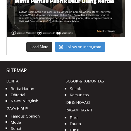
Follow on Instagram
Load More
SITEMAP
BERITA
SOSOK & KOMUNITAS
Berita Harian
Sosok
Editorial
Komunitas
News In English
IDE & INOVASI
GAYA HIDUP
RAGAM HAYATI
Famous Opinion
Flora
Mode
Fauna
Sehat
Fungi