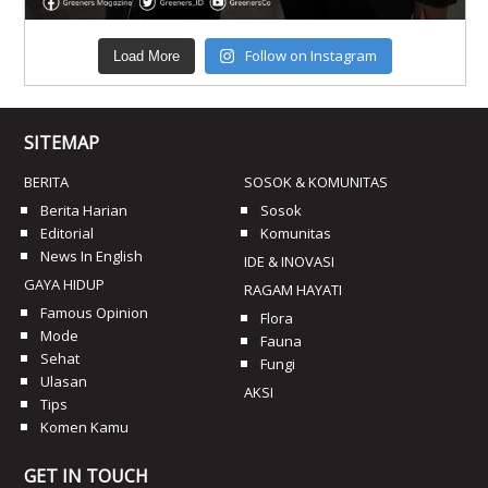
Follow on Instagram
Load More
SITEMAP
BERITA
SOSOK & KOMUNITAS
Berita Harian
Sosok
Editorial
Komunitas
News In English
IDE & INOVASI
GAYA HIDUP
RAGAM HAYATI
Famous Opinion
Flora
Mode
Fauna
Sehat
Fungi
Ulasan
AKSI
Tips
Komen Kamu
GET IN TOUCH