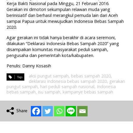
Kerja Bakti Nasional pada Minggu, 21 Februari 2016.
Gerakan ini dimotori sekumpulan relawan muda yang
berinisiatif dan berhasil merangkul pemuda lain dari Aceh
sampai Papua untuk mewujudkan Indonesia Bebas Sampah
2020.
Agar gerakan ini tidak hanya berakhir di acara seremoni,
dilakukan “Deklarasi Indonesia Bebas Sampah 2020” yang
disampaikan komunitas masyarakat peduli sampah,
pengusaha dan pemerintah kota/kabupaten.
Penulis: Danny Kosasih
aksi pungut sampah
,
bebas sampah 2020
,
deklarasi indonesia bebas sampah 2020
,
gerakan
pungut sampah
,
hari peduli sampah nasional
,
Indonesia
bebas sampah
,
isu sampah
,
kampanye bebas sampah