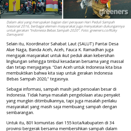
Dalam aksi yang merupakan bagian dari perayaan Hari Peduli Sampah
Nasional 2016, berbagai elemen masyarakat juga menyatakan dukungannya
untuk gerakan “Indonesia Bebas Sampah 2020”. Foto: greeners.co/Rizky
Damayanti
Selain itu, Koordinator Sahabat Laut (SALUT) Pantai Desa
Alue Naga, Banda Aceh, Aceh, Fauca K. Ramadhan juga
mengajak masyarakat untuk ikut peduli akan kebersihan
lingkungan sehingga timbul kesadaran bersama yang massal
dan tetap menjaganya. “Dari Aceh untuk Indonesia kita bisa
membuktikan bahwa kita siap untuk gerakan Indonesia
Bebas Sampah 2020,” tegasnya.
Sebagai informasi, sampah masih jadi persoalan besar di
Indonesia. Tidak hanya masalah pengelolaan atau penyakit
yang mungkin ditimbulkannya, tapi juga masalah perilaku
masyarakat yang masih saja membuang sampah dengan
sembarangan.
Untuk itu, 801 komunitas dari 155 kota/kabupaten di 34
provinsi bergerak bersama membersihkan sampah dalam