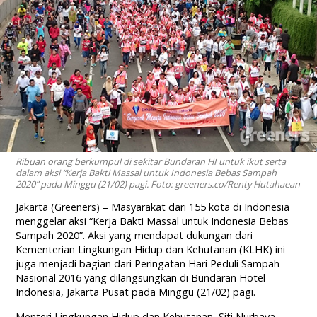
Ribuan orang berkumpul di sekitar Bundaran HI untuk ikut serta
dalam aksi “Kerja Bakti Massal untuk Indonesia Bebas Sampah
2020” pada Minggu (21/02) pagi. Foto: greeners.co/Renty Hutahaean
Jakarta (Greeners) – Masyarakat dari 155 kota di Indonesia
menggelar aksi “Kerja Bakti Massal untuk Indonesia Bebas
Sampah 2020”. Aksi yang mendapat dukungan dari
Kementerian Lingkungan Hidup dan Kehutanan (KLHK) ini
juga menjadi bagian dari Peringatan Hari Peduli Sampah
Nasional 2016 yang dilangsungkan di Bundaran Hotel
Indonesia, Jakarta Pusat pada Minggu (21/02) pagi.
Menteri Lingkungan Hidup dan Kehutanan, Siti Nurbaya