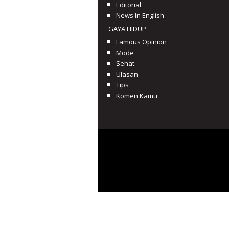
Editorial
News In English
GAYA HIDUP
Famous Opinion
Mode
Sehat
Ulasan
Tips
Komen Kamu