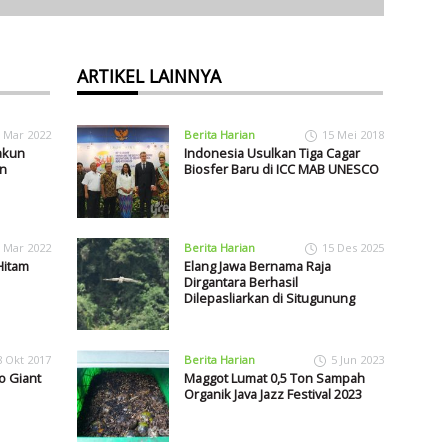
ARTIKEL LAINNYA
 Mar 2022
Berita Harian
15 Mei 2018
akun
Indonesia Usulkan Tiga Cagar
n
Biosfer Baru di ICC MAB UNESCO
 Mar 2022
Berita Harian
15 Des 2025
Hitam
Elang Jawa Bernama Raja
Dirgantara Berhasil
Dilepasliarkan di Situgunung
8 Okt 2017
Berita Harian
5 Jun 2023
o Giant
Maggot Lumat 0,5 Ton Sampah
Organik Java Jazz Festival 2023