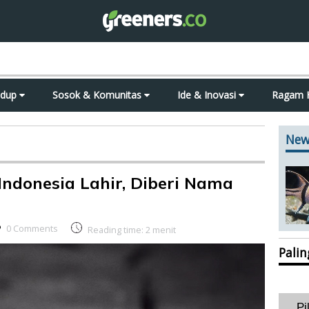
idup
Sosok & Komunitas
Ide & Inovasi
Ragam 
New
ndonesia Lahir, Diberi Nama
0 Comments
Reading time:
2
menit
Pali
Pi