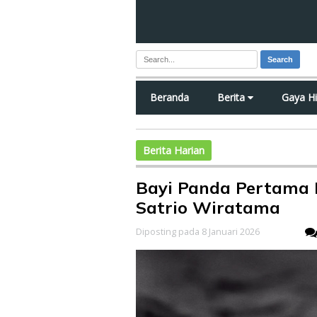
Search
Beranda
Berita
Gaya H
Berita Harian
Bayi Panda Pertama I
Satrio Wiratama
Diposting pada 8 Januari 2026