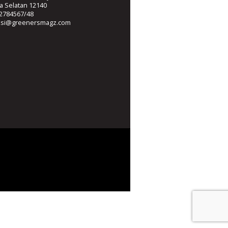
ta Selatan 12140
2784567/48
ksi@greenersmagz.com