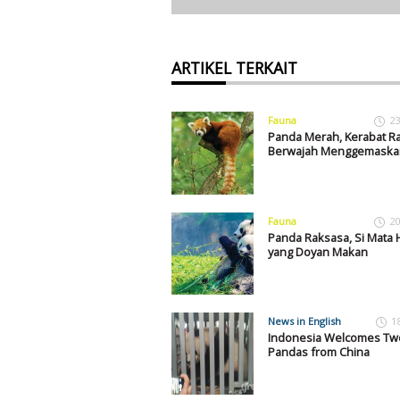
ARTIKEL TERKAIT
Fauna
23
Panda Merah, Kerabat R
Berwajah Menggemaska
Fauna
20
Panda Raksasa, Si Mata 
yang Doyan Makan
News in English
1
Indonesia Welcomes Tw
Pandas from China