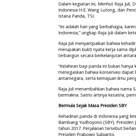
Dalam kegiatan ini, Menhut Raja Juli,
Indonesia H.E. Wang Lutong, dan Pend
Istana Panda, TSI.
“Ini adalah hari yang berbahagia, karena
Indonesia,” ungkap Raja Juli dalam ke
Raja Juli menyampaikan bahwa kehadir
merupakan bukti nyata kerja sama dipl
terbangun secara berkelanjutan antara
“Kelahiran bayi panda ini bukan hanya k
menegaskan bahwa konservasi dapat be
antarnegara, serta kemajuan ilmu pen
Raja Juli menambahkan bahwa nama Sa
bermakna. Satrio artinya kesatria, pemb
Bermula Sejak Masa Presiden SBY
Kehadiran panda di Indonesia yang kini
Bambang Yudhoyono (SBY). Presiden 
tahun 2017. Perjalanan tersebut berlan
Presiden Prabowo Subianto.