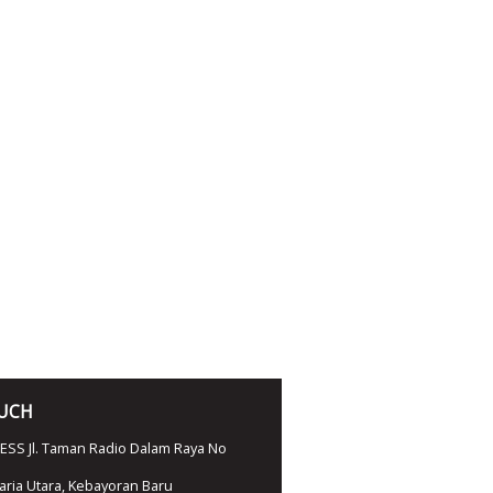
OUCH
SS Jl. Taman Radio Dalam Raya No
ria Utara, Kebayoran Baru