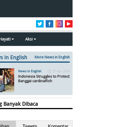
Hayati
Aksi
s In English
More News in English
News in English
21 Apr 2024
Indonesia Struggles to Protect
Banggai cardinalfish
ng Banyak Dibaca
lihan
Tweets
Komentar