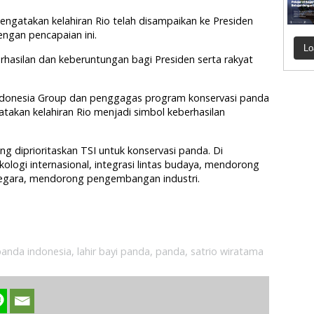
gatakan kelahiran Rio telah disampaikan ke Presiden
ngan pencapaian ini.
Lo
hasilan dan keberuntungan bagi Presiden serta rakyat
Indonesia Group dan penggagas program konservasi panda
takan kelahiran Rio menjadi simbol keberhasilan
 diprioritaskan TSI untuk konservasi panda. Di
logi internasional, integrasi lintas budaya, mendorong
s negara, mendorong pengembangan industri.
 panda indonesia
,
lahir bayi panda
,
panda
,
satrio wiratama