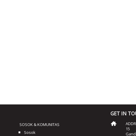
GET IN T
ADDRE
SOSOK & KOMUNITAS
15
Sosok
Ganda