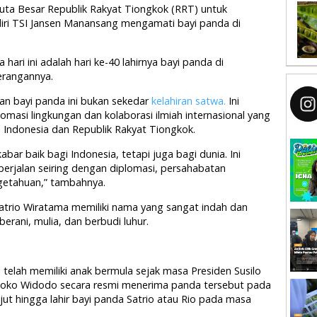
 Duta Besar Republik Rakyat Tiongkok (RRT) untuk
iri TSI Jansen Manansang mengamati bayi panda di
 hari ini adalah hari ke-40 lahirnya bayi panda di
terangannya.
an bayi panda ini bukan sekedar
kelahiran satwa.
Ini
omasi lingkungan dan kolaborasi ilmiah internasional yang
 Indonesia dan Republik Rakyat Tiongkok.
abar baik bagi Indonesia, tetapi juga bagi dunia. Ini
rjalan seiring dengan diplomasi, persahabatan
getahuan,” tambahnya.
trio Wiratama memiliki nama yang sangat indah dan
erani, mulia, dan berbudi luhur.
 telah memiliki anak bermula sejak masa Presiden Susilo
Joko Widodo secara resmi menerima panda tersebut pada
jut hingga lahir bayi panda Satrio atau Rio pada masa