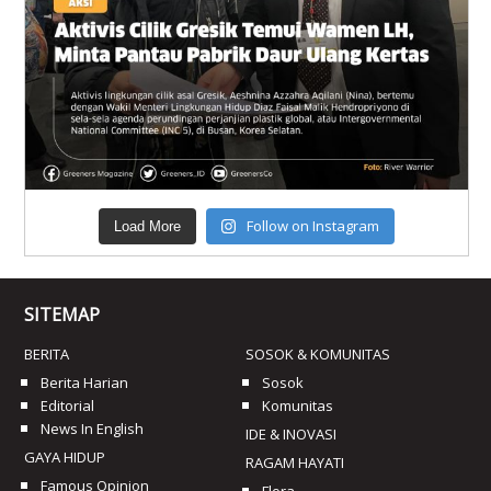
Follow on Instagram
Load More
SITEMAP
BERITA
SOSOK & KOMUNITAS
Berita Harian
Sosok
Editorial
Komunitas
News In English
IDE & INOVASI
GAYA HIDUP
RAGAM HAYATI
Famous Opinion
Flora