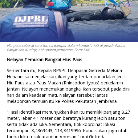
Hiu paus seberat satu ton terdampar dalam kondisi mati di pesisir Pantai
Banjar Yeh Kuning, Kabupaten Jembrana. Foto: KKP
Nelayan Temukan Bangkai Hius Paus
Sementara itu, Kepala BPSPL Denpasar Getreda Melsina
Hehanussa menjelaskan, ikan yang terdampar adalah jenis
Hiu Paus atau Paus Macan (Rhincodon typus) berkelamin
jantan. Nelayan menemukan bangkai ikan tersebut pada dini
hari dalam keadaan mati. Nelayan tersebut lantas
melaporkan temuan itu ke Polres Pekutatan Jembrana.
“Hasil identifikasi menunjukkan ikan itu memiliki panjang 8,27
meter, lebar 4,1 meter dan beratnya kurang lebih satu ton
serta tidak ada luka. Sementara, titik koordinat lokasi
terdampar -8,4369443, 114,8419996. Kondisi ikan juga utuh
tanpa luka tusuk ataupun goresan,” urai Getreda.