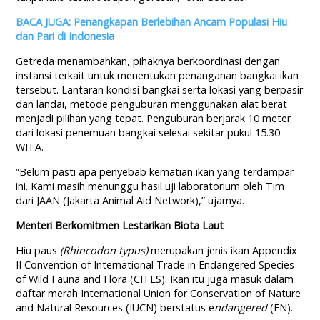
BACA JUGA: Penangkapan Berlebihan Ancam Populasi Hiu
dan Pari di Indonesia
Getreda menambahkan, pihaknya berkoordinasi dengan
instansi terkait untuk menentukan penanganan bangkai ikan
tersebut. Lantaran kondisi bangkai serta lokasi yang berpasir
dan landai, metode penguburan menggunakan alat berat
menjadi pilihan yang tepat. Penguburan berjarak 10 meter
dari lokasi penemuan bangkai selesai sekitar pukul 15.30
WITA.
“Belum pasti apa penyebab kematian ikan yang terdampar
ini. Kami masih menunggu hasil uji laboratorium oleh Tim
dari JAAN (Jakarta Animal Aid Network),” ujarnya.
Menteri Berkomitmen Lestarikan Biota Laut
Hiu paus
(Rhincodon typus)
merupakan jenis ikan Appendix
II Convention of International Trade in Endangered Species
of Wild Fauna and Flora (CITES). Ikan itu juga masuk dalam
daftar merah International Union for Conservation of Nature
and Natural Resources (IUCN) berstatus e
ndangered
(EN).