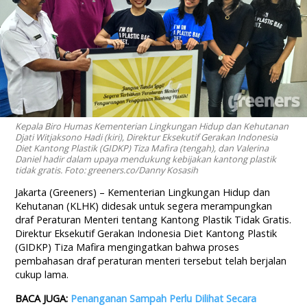
Kepala Biro Humas Kementerian Lingkungan Hidup dan Kehutanan
Djati Witjaksono Hadi (kiri), Direktur Eksekutif Gerakan Indonesia
Diet Kantong Plastik (GIDKP) Tiza Mafira (tengah), dan Valerina
Daniel hadir dalam upaya mendukung kebijakan kantong plastik
tidak gratis. Foto: greeners.co/Danny Kosasih
Jakarta (Greeners) – Kementerian Lingkungan Hidup dan
Kehutanan (KLHK) didesak untuk segera merampungkan
draf Peraturan Menteri tentang Kantong Plastik Tidak Gratis.
Direktur Eksekutif Gerakan Indonesia Diet Kantong Plastik
(GIDKP) Tiza Mafira mengingatkan bahwa proses
pembahasan draf peraturan menteri tersebut telah berjalan
cukup lama.
BACA JUGA:
Penanganan Sampah Perlu Dilihat Secara