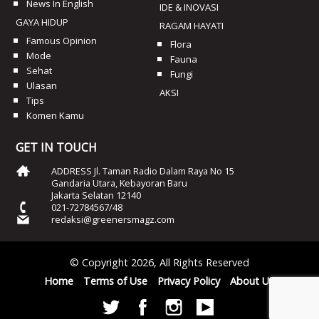
News In English
IDE & INOVASI
GAYA HIDUP
RAGAM HAYATI
Famous Opinion
Flora
Mode
Fauna
Sehat
Fungi
Ulasan
AKSI
Tips
Komen Kamu
GET IN TOUCH
ADDRESS Jl. Taman Radio Dalam Raya No 15
Gandaria Utara, Kebayoran Baru
Jakarta Selatan 12140
021-72784567/48
redaksi@greenersmagz.com
© Copyright 2026, All Rights Reserved
Home
Terms of Use
Privacy Policy
About Us