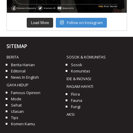
Follow on Instagram
Load More
SITEMAP
BERITA
SOSOK & KOMUNITAS
Berita Harian
Sosok
Editorial
Komunitas
News In English
IDE & INOVASI
GAYA HIDUP
RAGAM HAYATI
Famous Opinion
Flora
Mode
Fauna
Sehat
Fungi
Ulasan
AKSI
Tips
Komen Kamu