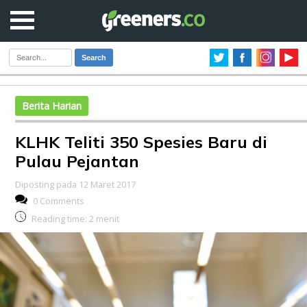
Search
Berita Harian
KLHK Teliti 350 Spesies Baru di
Pulau Pejantan
Diposting pada 12 Maret 2017
0 Comments
Reading time:
2
menit