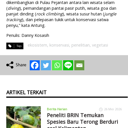
dikembangkan di Pulau Pejantan antara lain wisata selam
(
diving
), pemandangan pantai pasir putih, wisata goa dan
panjat dinding (
rock climbing
), wisata susur hutan (
jungle
tracking
), dan pelepasan tukik untuk konservasi satwa
penyu,” kata Antung.
Penulis: Danny Kosasih
ekosistem
,
konservasi
,
penelitian
,
vegetasi
ARTIKEL TERKAIT
Berita Harian
26 Mei 2026
Peneliti BRIN Temukan
Spesies Baru Terong Berduri