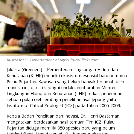
Ilustrasi: U.S. Departement of Agriculture/ flickr.com
Jakarta (Greeners) – Kementerian Lingkungan Hidup dan
Kehutanan (KLHK) meneliti ekosistem esensial baru bernama
Pulau Pejantan. Kawasan yang belum banyak terjamah oleh
manusia ini, diteliti sebagai tindak lanjut arahan Menteri
Lingkungan Hidup dan Kehutanan (LHK) terkait penemuan
sebuah pulau oleh lembaga penelitian asal Jepang yaitu
Institute of Critical Zoologist (ICZ) pada tahun 2005-2009.
Kepala Badan Penelitian dan Inovasi, Dr. Henri Bastaman,
mengatakan, berdasarkan hasil temuan Tim ICZ, Pulau
Pejantan diduga memiliki 350 spesies baru yang belum
teridentifikasi. Atas dasar ini, KLHK menurunkan tim