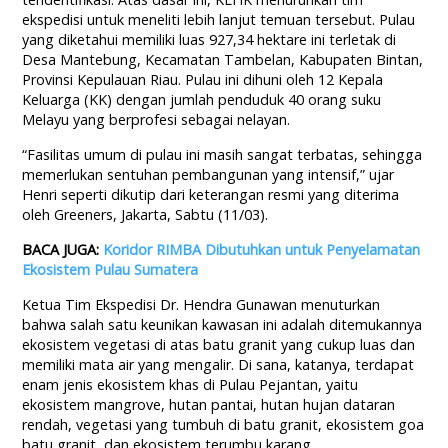
ekspedisi untuk meneliti lebih lanjut temuan tersebut. Pulau
yang diketahui memiliki luas 927,34 hektare ini terletak di
Desa Mantebung, Kecamatan Tambelan, Kabupaten Bintan,
Provinsi Kepulauan Riau. Pulau ini dihuni oleh 12 Kepala
Keluarga (KK) dengan jumlah penduduk 40 orang suku
Melayu yang berprofesi sebagai nelayan.
“Fasilitas umum di pulau ini masih sangat terbatas, sehingga
memerlukan sentuhan pembangunan yang intensif,” ujar
Henri seperti dikutip dari keterangan resmi yang diterima
oleh Greeners, Jakarta, Sabtu (11/03).
BACA JUGA:
Koridor RIMBA Dibutuhkan untuk Penyelamatan
Ekosistem Pulau Sumatera
Ketua Tim Ekspedisi Dr. Hendra Gunawan menuturkan
bahwa salah satu keunikan kawasan ini adalah ditemukannya
ekosistem vegetasi di atas batu granit yang cukup luas dan
memiliki mata air yang mengalir. Di sana, katanya, terdapat
enam jenis ekosistem khas di Pulau Pejantan, yaitu
ekosistem mangrove, hutan pantai, hutan hujan dataran
rendah, vegetasi yang tumbuh di batu granit, ekosistem goa
batu granit, dan ekosistem terumbu karang.