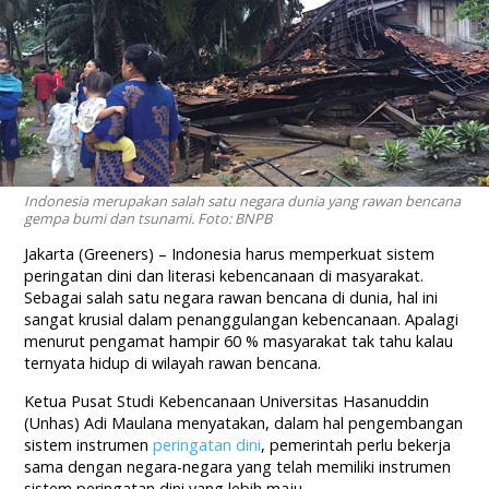
Indonesia merupakan salah satu negara dunia yang rawan bencana
gempa bumi dan tsunami. Foto: BNPB
Jakarta (Greeners) – Indonesia harus memperkuat sistem
peringatan dini dan literasi kebencanaan di masyarakat.
Sebagai salah satu negara rawan bencana di dunia, hal ini
sangat krusial dalam penanggulangan kebencanaan. Apalagi
menurut pengamat hampir 60 % masyarakat tak tahu kalau
ternyata hidup di wilayah rawan bencana.
Ketua Pusat Studi Kebencanaan Universitas Hasanuddin
(Unhas) Adi Maulana menyatakan, dalam hal pengembangan
sistem instrumen
peringatan dini
, pemerintah perlu bekerja
sama dengan negara-negara yang telah memiliki instrumen
sistem peringatan dini yang lebih maju.