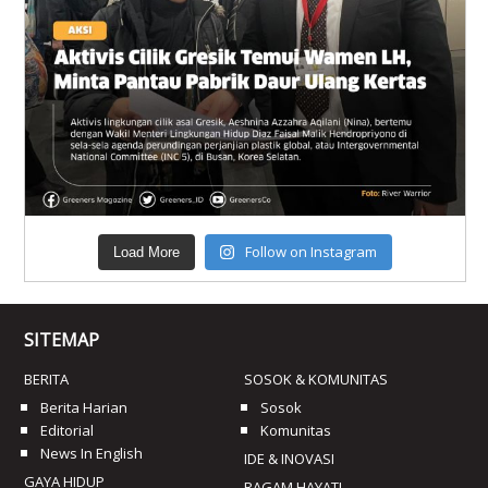
Follow on Instagram
Load More
SITEMAP
BERITA
SOSOK & KOMUNITAS
Berita Harian
Sosok
Editorial
Komunitas
News In English
IDE & INOVASI
GAYA HIDUP
RAGAM HAYATI