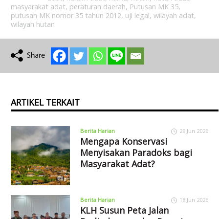
masyarakat adat
,
peraturan daerah
,
Putusan MK 35
,
putusan MK nomor 35 tahun 2012
,
uji legal
,
wilayah adat
,
wilayah hutan
ARTIKEL TERKAIT
Berita Harian
29 Jun 2026
Mengapa Konservasi
Menyisakan Paradoks bagi
Masyarakat Adat?
Berita Harian
18 Jun 2026
KLH Susun Peta Jalan