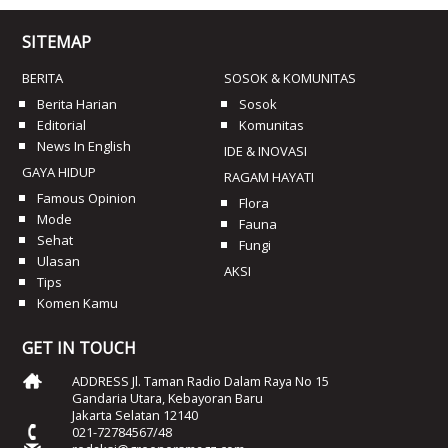
SITEMAP
BERITA
SOSOK & KOMUNITAS
Berita Harian
Sosok
Editorial
Komunitas
News In English
IDE & INOVASI
GAYA HIDUP
RAGAM HAYATI
Famous Opinion
Flora
Mode
Fauna
Sehat
Fungi
Ulasan
AKSI
Tips
Komen Kamu
GET IN TOUCH
ADDRESS Jl. Taman Radio Dalam Raya No 15
Gandaria Utara, Kebayoran Baru
Jakarta Selatan 12140
021-72784567/48