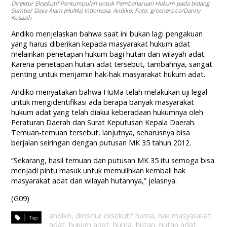
Direktur Eksekutif Perkumpulan untuk Pembaharuan Hukum pada bidang
Sumber Daya Alam (HuMa) Indonesia, Andiko. Foto: greeners.co/Danny
Kosasih
Andiko menjelaskan bahwa saat ini bukan lagi pengakuan
yang harus diberikan kepada masyarakat hukum adat
melainkan penetapan hukum bagi hutan dan wilayah adat.
Karena penetapan hutan adat tersebut, tambahnya, sangat
penting untuk menjamin hak-hak masyarakat hukum adat.
Andiko menyatakan bahwa HuMa telah melakukan uji legal
untuk mengidentifikasi ada berapa banyak masyarakat
hukum adat yang telah diakui keberadaan hukumnya oleh
Peraturan Daerah dan Surat Keputusan Kepala Daerah.
Temuan-temuan tersebut, lanjutnya, seharusnya bisa
berjalan seiringan dengan putusan MK 35 tahun 2012.
“Sekarang, hasil temuan dan putusan MK 35 itu semoga bisa
menjadi pintu masuk untuk memulihkan kembali hak
masyarakat adat dan wilayah hutannya,” jelasnya.
(G09)
andiko
,
direktur eksekutif huma
,
hak masyarakat
adat
,
hukum adat
,
huma
,
hutan
,
hutan adat
,