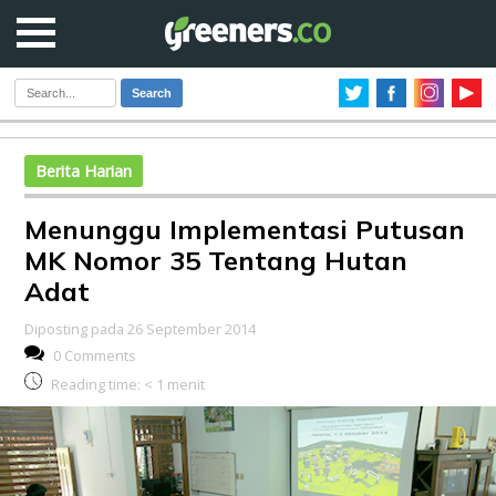
Search
Berita Harian
Menunggu Implementasi Putusan
MK Nomor 35 Tentang Hutan
Adat
Diposting pada 26 September 2014
0 Comments
Reading time:
< 1
menit