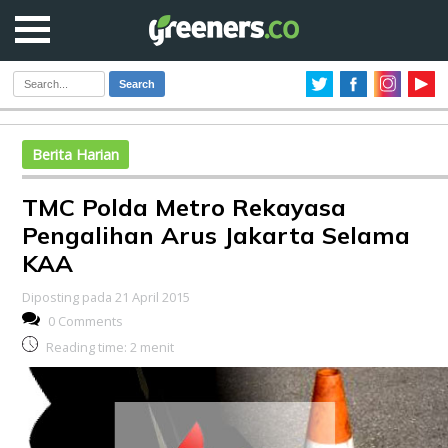
Search
Berita Harian
TMC Polda Metro Rekayasa
Pengalihan Arus Jakarta Selama
KAA
Diposting pada 21 April 2015
0 Comments
Reading time:
2
menit