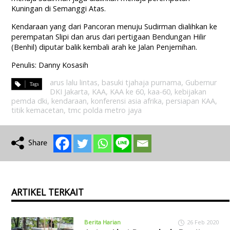
Kuningan di Semanggi Atas.
Kendaraan yang dari Pancoran menuju Sudirman dialihkan ke
perempatan Slipi dan arus dari pertigaan Bendungan Hilir
(Benhil) diputar balik kembali arah ke Jalan Penjernihan.
Penulis: Danny Kosasih
arus lalu lintas
,
basuki tjahaja purnama
,
Gubernur
DKI Jakarta
,
KAA
,
KAA ke 60
,
kaa-60
,
kebijakan
pemda dki
,
kendaraan
,
konferensi asia afrika
,
persiapan KAA
,
titik kemacetan
,
tmc polda metro jaya
ARTIKEL TERKAIT
Berita Harian
26 Feb 2020