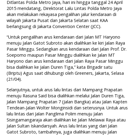
Ditlantas Polda Metro Jaya, hari ini hingga tanggal 24 April
2015 mendatang, Direktorat Lalu Lintas Polda Metro Jaya
akan melakukan rekayasa pengalihan jalur kendaraan di
wilayah Jakarta Pusat dan Jakarta Selatan saat KAA
berlangsung di Jakarta Convention Center (JCC).
“Untuk pengalihan arus kendaraan dari Jalan MT Haryono
menuju Jalan Gatot Subroto akan dialihkan ke kiri Jalan Raya
Pasar Minggu. Sedangkan arus kendaraan dari Jalan Prof. Dr.
Soepomo maupun Pasar Minggu dialihkan ke Jalan MT
Haryono dan arus kendaraan dari Jalan Raya Pasar Minggu
bisa dialihkan ke Jalan Duren Tiga,” kata Brigadir satu
(Briptu) Agus saat dihubungi oleh Greeners, Jakarta, Selasa
(21/04).
Selanjutnya, untuk arus lalu lintas dari Mampang Prapatan
menuju Rasuna Said bisa dialihkan melalui Jalan Duren Tiga,
Jalan Mampang Prapatan 7 (Jalan Bangka) atau Jalan Kapten
Tendean-Jalan Wolter Monginsidi dan seterusnya. Untuk arus
lalu lintas dari Jalan Panglima Polim menuju Jalan
Sisingamangaraja akan dialihkan ke Jalan Melawai Raya atau
Jalan Sultan Iskandarsyah. Arus lalu lintas yang dari Jalan
Gatot Subroto, tambahnya, juga dialihkan menuju Jalan