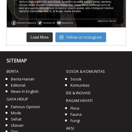
Follow on Instagram
Load More
SITEMAP
BERITA
SOSOK & KOMUNITAS
Berita Harian
Sosok
Editorial
Komunitas
News In English
IDE & INOVASI
GAYA HIDUP
RAGAM HAYATI
Famous Opinion
Flora
Mode
Fauna
Sehat
Fungi
Ulasan
AKSI
Tips