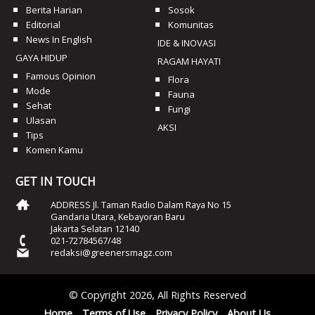
Berita Harian
Sosok
Editorial
Komunitas
News In English
IDE & INOVASI
GAYA HIDUP
RAGAM HAYATI
Famous Opinion
Flora
Mode
Fauna
Sehat
Fungi
Ulasan
AKSI
Tips
Komen Kamu
GET IN TOUCH
ADDRESS Jl. Taman Radio Dalam Raya No 15
Gandaria Utara, Kebayoran Baru
Jakarta Selatan 12140
021-72784567/48
redaksi@greenersmagz.com
© Copyright 2026, All Rights Reserved
Home
Terms of Use
Privacy Policy
About Us