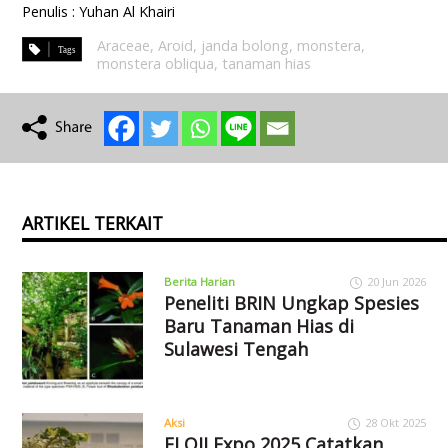
Penulis : Yuhan Al Khairi
Araceae
,
Aroid
,
janda bolong
,
monstera
,
monstera obliqua
,
tanaman hias
ARTIKEL TERKAIT
Berita Harian
20 Jun 2026
Peneliti BRIN Ungkap Spesies
Baru Tanaman Hias di
Sulawesi Tengah
Aksi
28 Okt 2025
FLOII Expo 2025 Catatkan