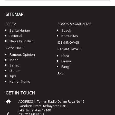
SITEMAP
BERITA
SOSOK & KOMUNITAS
Berita Harian
Sosok
Editorial
Komunitas
News In English
IDE & INOVASI
GAYA HIDUP
RAGAM HAYATI
Famous Opinion
Flora
Mode
Fauna
Sehat
Fungi
Ulasan
AKSI
Tips
Komen Kamu
GET IN TOUCH
ADDRESS Jl. Taman Radio Dalam Raya No 15
Gandaria Utara, Kebayoran Baru
Jakarta Selatan 12140
021-72784567/48