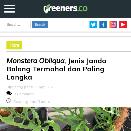
Search
Flora
Monstera Obliqua
, Jenis Janda
Bolong Termahal dan Paling
Langka
Diposting pada 11 April 2021
1 Comment
Reading time:
3
menit