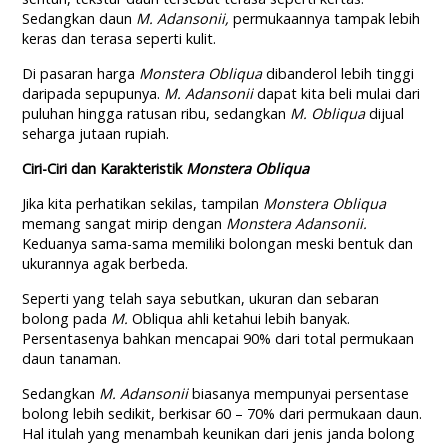
Sedangkan daun
M. Adansonii,
permukaannya tampak lebih
keras dan terasa seperti kulit.
Di pasaran harga
Monstera Obliqua
dibanderol lebih tinggi
daripada sepupunya.
M. Adansonii
dapat kita beli mulai dari
puluhan hingga ratusan ribu, sedangkan
M. Obliqua
dijual
seharga jutaan rupiah.
Ciri-Ciri dan Karakteristik
Monstera Obliqua
Jika kita perhatikan sekilas, tampilan
Monstera Obliqua
memang sangat mirip dengan
Monstera Adansonii.
Keduanya sama-sama memiliki bolongan meski bentuk dan
ukurannya agak berbeda.
Seperti yang telah saya sebutkan, ukuran dan sebaran
bolong pada
M.
Obliqua ahli ketahui lebih banyak.
Persentasenya bahkan mencapai 90% dari total permukaan
daun tanaman.
Sedangkan
M. Adansonii
biasanya mempunyai persentase
bolong lebih sedikit, berkisar 60 – 70% dari permukaan daun.
Hal itulah yang menambah keunikan dari jenis janda bolong