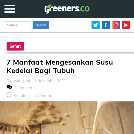
Search
Sehat
7 Manfaat Mengesankan Susu
Kedelai Bagi Tubuh
Diposting pada 3 November 2022
0 Comments
Reading time:
2
menit