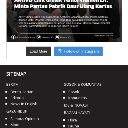
Follow on Instagram
Load More
SITEMAP
BERITA
SOSOK & KOMUNITAS
Berita Harian
Sosok
Editorial
Komunitas
News In English
IDE & INOVASI
GAYA HIDUP
RAGAM HAYATI
Famous Opinion
Flora
Mode
Fauna