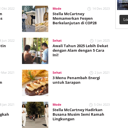
2 Okt 2022
Mode
14 Des 2023
an
Stella McCartney
as
Memamerkan Fesyen
Lo
Berkelanjutan di COP28
4 Jun 2022
Sehat
1 Jan 2025
tin
Awali Tahun 2025 Lebih Dekat
dengan Alam dengan 5 Cara
Ini!
9 Mar 2021
Sehat
2 Jun 2021
3 Menu Penambah Energi
an
untuk Sarapan
8 Jan 2021
Mode
5 Okt 2023
Stella McCartney Hadirkan
ngkah
Busana Musim Semi Ramah
Lingkungan