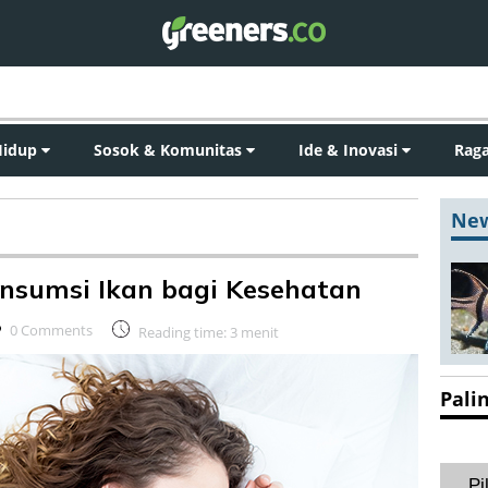
Hidup
Sosok & Komunitas
Ide & Inovasi
Rag
New
nsumsi Ikan bagi Kesehatan
0 Comments
Reading time:
3
menit
Pali
Pi