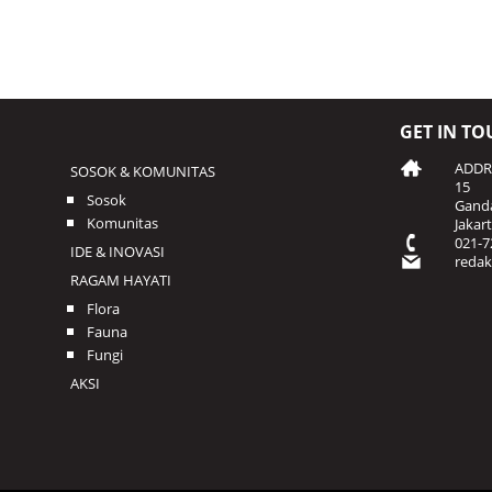
GET IN TO
ADDRE
SOSOK & KOMUNITAS
15
Sosok
Ganda
Komunitas
Jakar
021-7
IDE & INOVASI
reda
RAGAM HAYATI
Flora
Fauna
Fungi
AKSI