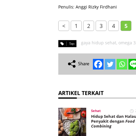
Penulis: Anggi Rizky Firdhani
<
1
2
3
4
5
gaya hidup sehat
,
omega 3
ARTIKEL TERKAIT
Sehat
Hidup Sehat dan Hala
Penyakit dengan
Food
Combining