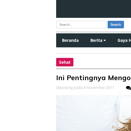
Search
Beranda
Berita
Gaya 
Sehat
Ini Pentingnya Mengo
Diposting pada 4 November 2017