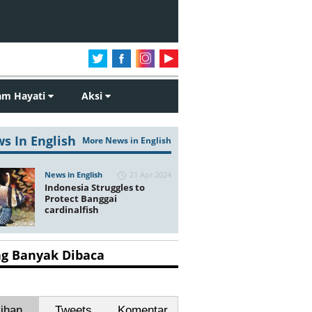
am Hayati
Aksi
s In English
More News in English
News in English
21 Apr 2024
Indonesia Struggles to
Protect Banggai
cardinalfish
ng Banyak Dibaca
lihan
Tweets
Komentar