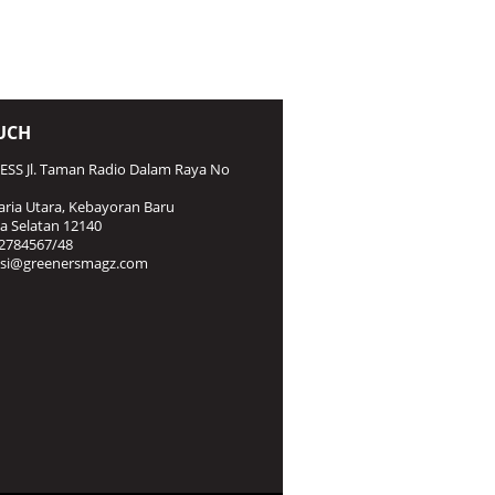
UCH
SS Jl. Taman Radio Dalam Raya No
ria Utara, Kebayoran Baru
ta Selatan 12140
2784567/48
ksi@greenersmagz.com