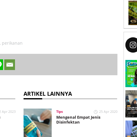
,
perikanan
ARTIKEL LAINNYA
2 Apr 2023
Tips
25 Apr 2020
u
Mengenal Empat Jenis
Disinfektan