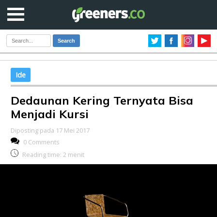
Search
Ide
Dedaunan Kering Ternyata Bisa
Menjadi Kursi
Diposting pada 17 Mei 2017
0 Comments
Reading time:
2
menit