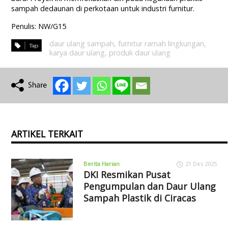
sampah dedaunan di perkotaan untuk industri furnitur.
Penulis: NW/G15
daur ulang sampah
,
furnitur ramah lingkungan
,
karya daur ulang
,
produk daur ulang
ARTIKEL TERKAIT
Berita Harian
21 Des 2025
DKI Resmikan Pusat
Pengumpulan dan Daur Ulang
Sampah Plastik di Ciracas