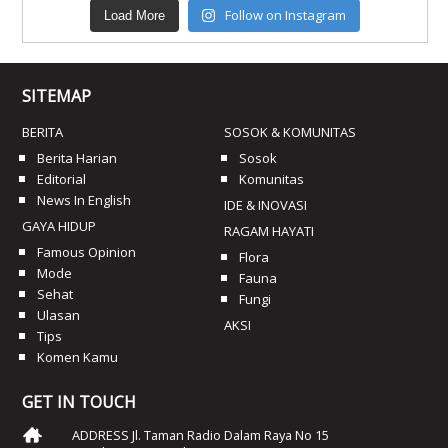
Follow on Instagram
Load More
SITEMAP
BERITA
SOSOK & KOMUNITAS
Berita Harian
Sosok
Editorial
Komunitas
News In English
IDE & INOVASI
GAYA HIDUP
RAGAM HAYATI
Famous Opinion
Flora
Mode
Fauna
Sehat
Fungi
Ulasan
AKSI
Tips
Komen Kamu
GET IN TOUCH
ADDRESS Jl. Taman Radio Dalam Raya No 15