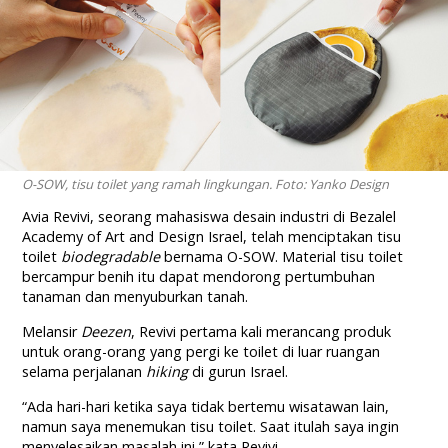
O-SOW, tisu toilet yang ramah lingkungan. Foto: Yanko Design
Avia Revivi, seorang mahasiswa desain industri di Bezalel
Academy of Art and Design Israel, telah menciptakan tisu
toilet
biodegradable
bernama O-SOW. Material tisu toilet
bercampur benih itu dapat mendorong pertumbuhan
tanaman dan menyuburkan tanah.
Melansir
Deezen
, Revivi pertama kali merancang produk
untuk orang-orang yang pergi ke toilet di luar ruangan
selama perjalanan
hiking
di gurun Israel.
“Ada hari-hari ketika saya tidak bertemu wisatawan lain,
namun saya menemukan tisu toilet. Saat itulah saya ingin
menyelesaikan masalah ini,” kata Revivi.