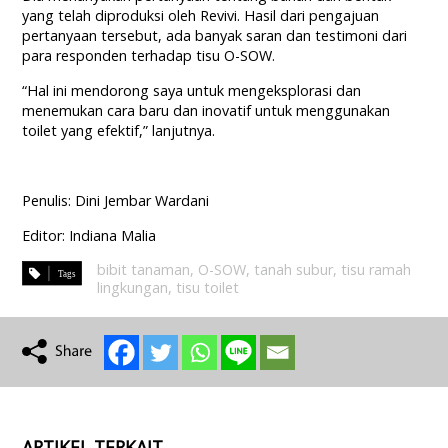
yang telah diproduksi oleh Revivi. Hasil dari pengajuan
pertanyaan tersebut, ada banyak saran dan testimoni dari
para responden terhadap tisu O-SOW.
“Hal ini mendorong saya untuk mengeksplorasi dan
menemukan cara baru dan inovatif untuk menggunakan
toilet yang efektif,” lanjutnya.
Penulis: Dini Jembar Wardani
Editor: Indiana Malia
bibit tanaman
,
O-SOW
,
tanah subur
,
tisu ramah
lingkungan
,
tisu toilet
ARTIKEL TERKAIT