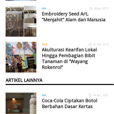
Ide
28 Jan 2015
Embroidery Seed Art,
“Menjahit” Alam dan Manusia
Aksi
25 Okt 2014
Akulturasi Kearifan Lokal
Hingga Pembagian Bibit
Tanaman di “Wayang
Rokenrol”
ARTIKEL LAINNYA
Ide
24 Apr 2021
Coca-Cola Ciptakan Botol
Berbahan Dasar Kertas