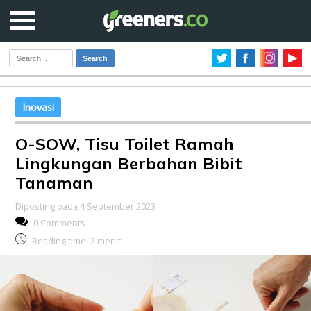
Search
Inovasi
O-SOW, Tisu Toilet Ramah
Lingkungan Berbahan Bibit
Tanaman
Diposting pada 4 September 2023
0 Comments
Reading time:
2
menit