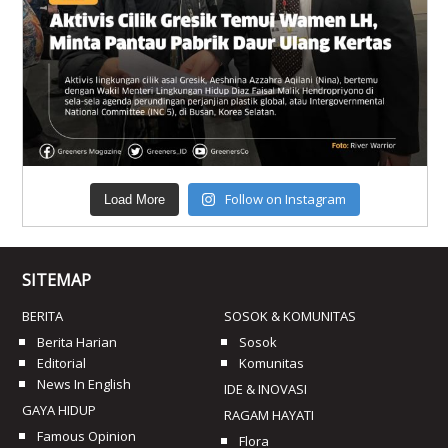
Follow on Instagram
Load More
SITEMAP
BERITA
SOSOK & KOMUNITAS
Berita Harian
Sosok
Editorial
Komunitas
News In English
IDE & INOVASI
GAYA HIDUP
RAGAM HAYATI
Famous Opinion
Flora