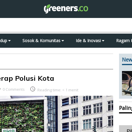
idup
Sosok & Komunitas
Ide & Inovasi
Ragam 
New
rap Polusi Kota
0 Comments
Reading time:
< 1
menit
Pali
Pi