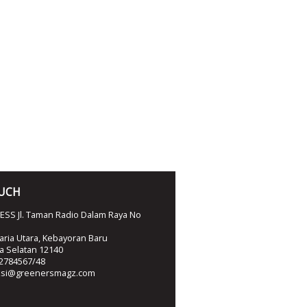
OUCH
SS Jl. Taman Radio Dalam Raya No
ria Utara, Kebayoran Baru
ta Selatan 12140
2784567/48
ksi@greenersmagz.com