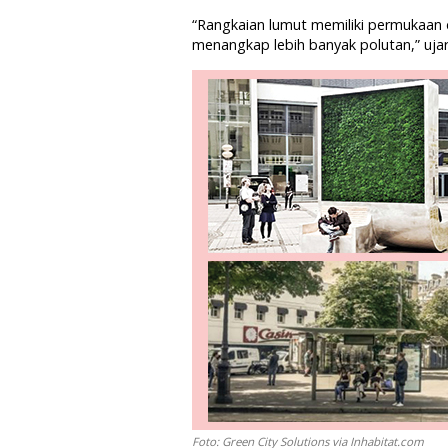
“Rangkaian lumut memiliki permukaan da
menangkap lebih banyak polutan,” uja
Foto: Green City Solutions via Inhabitat.com