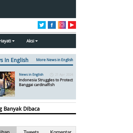
Hayati
Aksi
s In English
More News in English
News in English
21 Apr 2024
Indonesia Struggles to Protect
Banggai cardinalfish
ng Banyak Dibaca
lihan
Tweets
Komentar