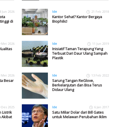
8 Jun 2026
Ide
21 Feb 2018
ota
Kantor Sehat? Kantor Bergaya
inggi di
Biophilic!
9 Mei 2026
Ide
11 Jun 2019
Kualitas
Inisiatif Taman Terapung Yang
Terbuat Dari Daur Ulang Sampah
Plastik
8 Mei 2026
Ide
13 Feb 2022
ota Besar
Sarung Tangan ReGlove,
Berkelanjutan dan Bisa Terus
Didaur Ulang
0 Des 2025
Ide
6 Jan 2017
 Listrik
Satu Miliar Dolar dari Bill Gates
 Akibat
untuk Melawan Perubahan Iklim