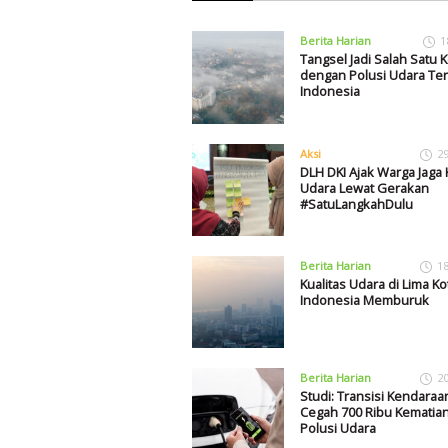
Berita Harian
1
Tangsel Jadi Salah Satu K
dengan Polusi Udara Tert
Indonesia
Aksi
2
DLH DKI Ajak Warga Jaga 
Udara Lewat Gerakan
#SatuLangkahDulu
Berita Harian
1
Kualitas Udara di Lima K
Indonesia Memburuk
Berita Harian
2
Studi: Transisi Kendaraan
Cegah 700 Ribu Kematian
Polusi Udara