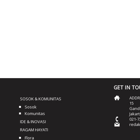
GET IN T
ADDRE
SOSOK & KOMUNITAS
15
Sosok
Ganda
Komunitas
Jakar
021-7
IDE & INOVASI
reda
RAGAM HAYATI
Flora