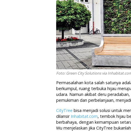
Foto: Green City Solutions via Inhabitat.co
Permasalahan kota salah satunya adala
berkumpul, ruang terbuka hijau merup
udara. Namun akibat deru peradaban, s
pemukiman dan perbelanjaan, menjadi
CityTree
bisa menjadi solusi untuk men
dilansir
Inhabitat.com
, tembok hijau be
berbahaya, dengan kemampuan setar
Wu menjelaskan jika CityTree bukanla