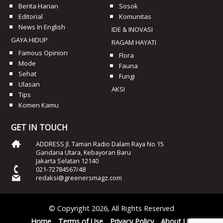
Berita Harian
Sosok
Editorial
Komunitas
News In English
IDE & INOVASI
GAYA HIDUP
RAGAM HAYATI
Famous Opinion
Flora
Mode
Fauna
Sehat
Fungi
Ulasan
AKSI
Tips
Komen Kamu
GET IN TOUCH
ADDRESS Jl. Taman Radio Dalam Raya No 15
Gandaria Utara, Kebayoran Baru
Jakarta Selatan 12140
021-72784567/48
redaksi@greenersmagz.com
© Copyright 2026, All Rights Reserved
Home
Terms of Use
Privacy Policy
About Us