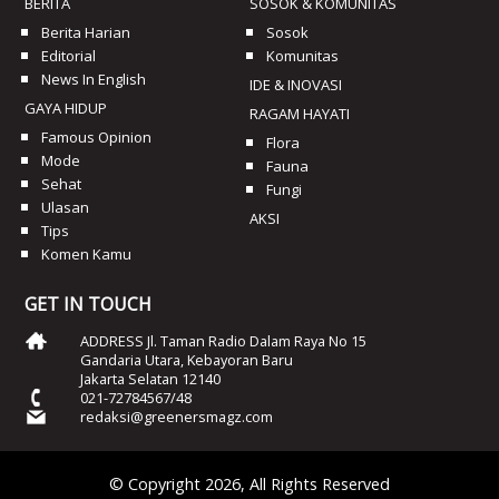
BERITA
SOSOK & KOMUNITAS
Berita Harian
Sosok
Editorial
Komunitas
News In English
IDE & INOVASI
GAYA HIDUP
RAGAM HAYATI
Famous Opinion
Flora
Mode
Fauna
Sehat
Fungi
Ulasan
AKSI
Tips
Komen Kamu
GET IN TOUCH
ADDRESS Jl. Taman Radio Dalam Raya No 15
Gandaria Utara, Kebayoran Baru
Jakarta Selatan 12140
021-72784567/48
redaksi@greenersmagz.com
© Copyright 2026, All Rights Reserved