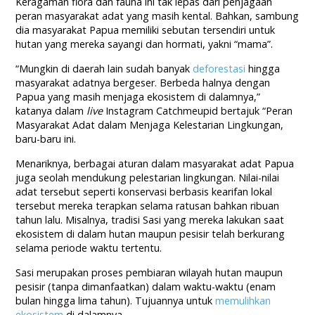
Keragaman flora dan fauna ini tak lepas dari penjagaan
peran masyarakat adat yang masih kental. Bahkan, sambung
dia masyarakat Papua memiliki sebutan tersendiri untuk
hutan yang mereka sayangi dan hormati, yakni “mama”.
“Mungkin di daerah lain sudah banyak
deforestasi
hingga
masyarakat adatnya bergeser. Berbeda halnya dengan
Papua yang masih menjaga ekosistem di dalamnya,”
katanya dalam
live
Instagram Catchmeupid bertajuk “Peran
Masyarakat Adat dalam Menjaga Kelestarian Lingkungan,
baru-baru ini.
Menariknya, berbagai aturan dalam masyarakat adat Papua
juga seolah mendukung pelestarian lingkungan. Nilai-nilai
adat tersebut seperti konservasi berbasis kearifan lokal
tersebut mereka terapkan selama ratusan bahkan ribuan
tahun lalu. Misalnya, tradisi Sasi yang mereka lakukan saat
ekosistem di dalam hutan maupun pesisir telah berkurang
selama periode waktu tertentu.
Sasi merupakan proses pembiaran wilayah hutan maupun
pesisir (tanpa dimanfaatkan) dalam waktu-waktu (enam
bulan hingga lima tahun). Tujuannya untuk
memulihkan
ekosistem
di dalamnya.