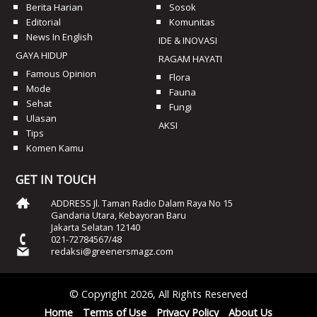
Berita Harian
Sosok
Editorial
Komunitas
News In English
IDE & INOVASI
GAYA HIDUP
RAGAM HAYATI
Famous Opinion
Flora
Mode
Fauna
Sehat
Fungi
Ulasan
AKSI
Tips
Komen Kamu
GET IN TOUCH
ADDRESS Jl. Taman Radio Dalam Raya No 15
Gandaria Utara, Kebayoran Baru
Jakarta Selatan 12140
021-72784567/48
redaksi@greenersmagz.com
© Copyright 2026, All Rights Reserved
Home
Terms of Use
Privacy Policy
About Us