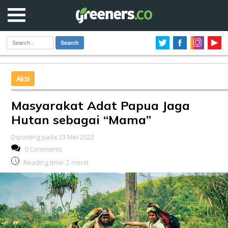
Search
Aksi
Masyarakat Adat Papua Jaga
Hutan sebagai “Mama”
Diposting pada 23 Mei 2022
0 Comments
Reading time:
2
menit