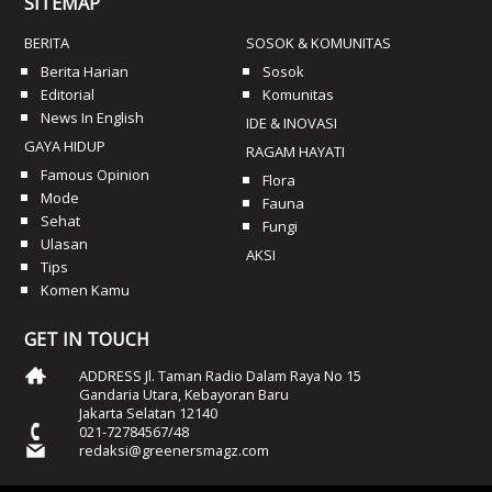
SITEMAP
BERITA
SOSOK & KOMUNITAS
Berita Harian
Sosok
Editorial
Komunitas
News In English
IDE & INOVASI
GAYA HIDUP
RAGAM HAYATI
Famous Opinion
Flora
Mode
Fauna
Sehat
Fungi
Ulasan
AKSI
Tips
Komen Kamu
GET IN TOUCH
ADDRESS Jl. Taman Radio Dalam Raya No 15
Gandaria Utara, Kebayoran Baru
Jakarta Selatan 12140
021-72784567/48
redaksi@greenersmagz.com