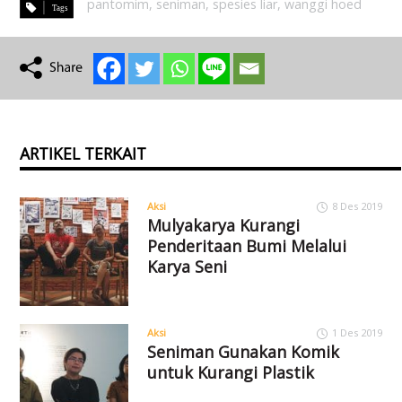
pantomim
,
seniman
,
spesies liar
,
wanggi hoed
ARTIKEL TERKAIT
Aksi
8 Des 2019
Mulyakarya Kurangi
Penderitaan Bumi Melalui
Karya Seni
Aksi
1 Des 2019
Seniman Gunakan Komik
untuk Kurangi Plastik