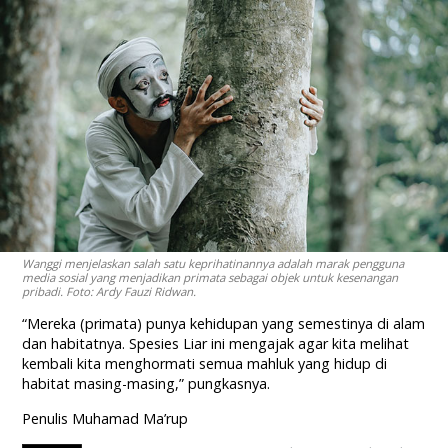
Wanggi menjelaskan salah satu keprihatinannya adalah marak pengguna
media sosial yang menjadikan primata sebagai objek untuk kesenangan
pribadi. Foto: Ardy Fauzi Ridwan.
“Mereka (primata) punya kehidupan yang semestinya di alam
dan habitatnya. Spesies Liar ini mengajak agar kita melihat
kembali kita menghormati semua mahluk yang hidup di
habitat masing-masing,” pungkasnya.
Penulis Muhamad Ma’rup