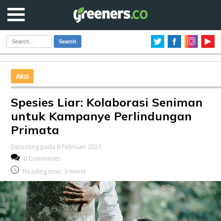
Search
Aksi
Spesies Liar: Kolaborasi Seniman
untuk Kampanye Perlindungan
Primata
Diposting pada 8 Februari 2021
0 Comments
Reading time:
3
menit