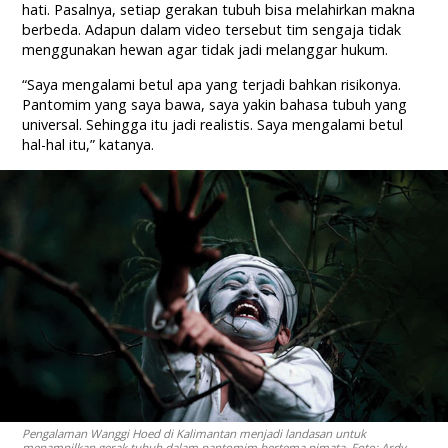
hati. Pasalnya, setiap gerakan tubuh bisa melahirkan makna
berbeda. Adapun dalam video tersebut tim sengaja tidak
menggunakan hewan agar tidak jadi melanggar hukum.
“Saya mengalami betul apa yang terjadi bahkan risikonya.
Pantomim yang saya bawa, saya yakin bahasa tubuh yang
universal. Sehingga itu jadi realistis. Saya mengalami betul
hal-hal itu,” katanya.
Pengalaman Wanggi Hoed di Kalimantan menjadi landasan untuk
menampilkan gerak tubuh dalam pantomim bertema pimata. Foto: Ardy