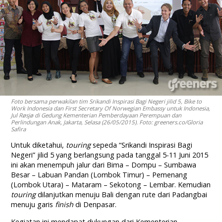
Foto bersama perwakilan tim Srikandi Inspirasi Bagi Negeri jilid 5, Bike to
Work Indonesia dan First Secretary Of Norwegian Embassy untuk Indonesia,
Jul Røsjø di Gedung Kementerian Pemberdayaan Perempuan dan
Perlindungan Anak, Jakarta, Selasa (26/05/2015). Foto: greeners.co/Gloria
Safira
Untuk diketahui,
touring
sepeda “Srikandi Inspirasi Bagi
Negeri” jilid 5 yang berlangsung pada tanggal 5-11 Juni 2015
ini akan menempuh jalur dari Bima – Dompu – Sumbawa
Besar – Labuan Pandan (Lombok Timur) – Pemenang
(Lombok Utara) – Mataram – Sekotong – Lembar. Kemudian
touring
dilanjutkan menuju Bali dengan rute dari Padangbai
menuju garis
finish
di Denpasar.
Kegiatan ini mendapat dukungan dari Kementerian