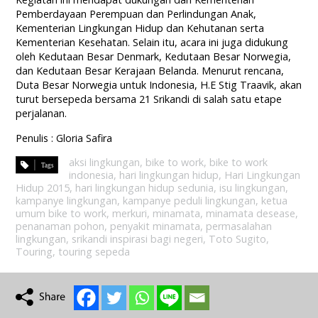
Pemberdayaan Perempuan dan Perlindungan Anak,
Kementerian Lingkungan Hidup dan Kehutanan serta
Kementerian Kesehatan. Selain itu, acara ini juga didukung
oleh Kedutaan Besar Denmark, Kedutaan Besar Norwegia,
dan Kedutaan Besar Kerajaan Belanda. Menurut rencana,
Duta Besar Norwegia untuk Indonesia, H.E Stig Traavik, akan
turut bersepeda bersama 21 Srikandi di salah satu etape
perjalanan.
Penulis : Gloria Safira
aksi lingkungan
,
bike to work
,
bike to work
indonesia
,
hari lingkungan hidup
,
Hari Lingkungan
Hidup 2015
,
hari lingkungan hidup sedunia
,
isu lingkungan
,
kampanye lingkungan
,
kampanye peduli lingkungan
,
ketua
umum bike to work
,
merkuri
,
minamata
,
minamata desease
,
penanaman pohon
,
penyakit minamata
,
permasalahan
lingkungan
,
srikandi inspirasi bagi negeri
,
Toto Sugito
,
Touring
,
touring sepeda