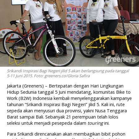
Srikandi Inspirasi Bagi Negeri jilid 5 akan berlangsung pada tanggal
5-11 Juni 2015. Foto: greeners.co/Gloria Safira
Jakarta (Greeners) – Bertepatan dengan Hari Lingkungan
Hidup Sedunia tanggal 5 Juni mendatang, komunitas Bike to
Work (B2W) Indonesia kembali menyelenggarakan kampanye
tahunan “Srikandi Inspirasi Bagi Negeri” jilid 5. Kali ini, rute
sepeda akan menyusuri dua provinsi, yakni Nusa Tenggara
Barat sampai Bali. Sebanyak 21 perempuan telah lolos
seleksi untuk menjadi pesepeda dalam
touring
ini.
Para Srikandi direncanakan akan membagikan bibit pohon