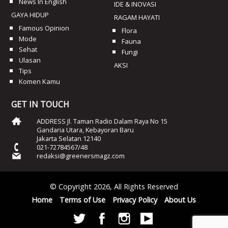
News In English
IDE & INOVASI
GAYA HIDUP
RAGAM HAYATI
Famous Opinion
Flora
Mode
Fauna
Sehat
Fungi
Ulasan
AKSI
Tips
Komen Kamu
GET IN TOUCH
ADDRESS Jl. Taman Radio Dalam Raya No 15
Gandaria Utara, Kebayoran Baru
Jakarta Selatan 12140
021-72784567/48
redaksi@greenersmagz.com
© Copyright 2026, All Rights Reserved
Home
Terms of Use
Privacy Policy
About Us