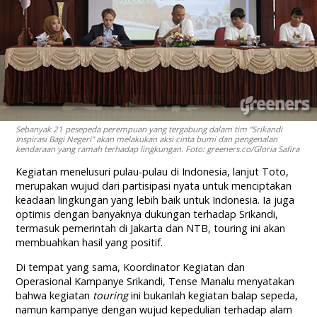
Sebanyak 21 pesepeda perempuan yang tergabung dalam tim “Srikandi
Inspirasi Bagi Negeri” akan melakukan aksi cinta bumi dan pengenalan
kendaraan yang ramah terhadap lingkungan. Foto: greeners.co/Gloria Safira
Kegiatan menelusuri pulau-pulau di Indonesia, lanjut Toto,
merupakan wujud dari partisipasi nyata untuk menciptakan
keadaan lingkungan yang lebih baik untuk Indonesia. Ia juga
optimis dengan banyaknya dukungan terhadap Srikandi,
termasuk pemerintah di Jakarta dan NTB, touring ini akan
membuahkan hasil yang positif.
Di tempat yang sama, Koordinator Kegiatan dan
Operasional Kampanye Srikandi, Tense Manalu menyatakan
bahwa kegiatan
touring
ini bukanlah kegiatan balap sepeda,
namun kampanye dengan wujud kepedulian terhadap alam