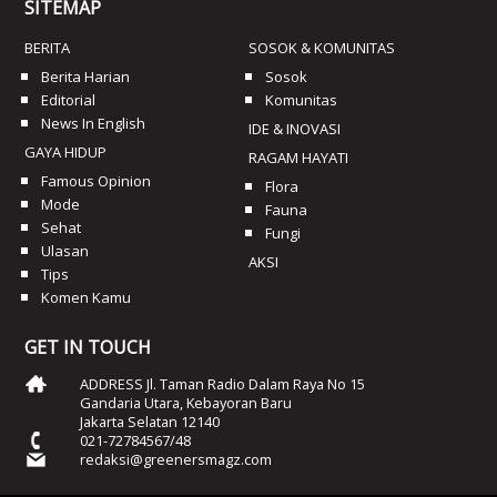
SITEMAP
BERITA
SOSOK & KOMUNITAS
Berita Harian
Sosok
Editorial
Komunitas
News In English
IDE & INOVASI
GAYA HIDUP
RAGAM HAYATI
Famous Opinion
Flora
Mode
Fauna
Sehat
Fungi
Ulasan
AKSI
Tips
Komen Kamu
GET IN TOUCH
ADDRESS Jl. Taman Radio Dalam Raya No 15
Gandaria Utara, Kebayoran Baru
Jakarta Selatan 12140
021-72784567/48
redaksi@greenersmagz.com