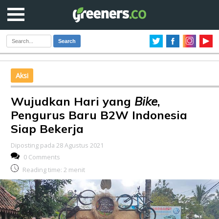
Search
Aksi
Wujudkan Hari yang
Bike
,
Pengurus Baru B2W Indonesia
Siap Bekerja
Diposting pada 28 Agustus 2021
0 Comments
Reading time:
2
menit