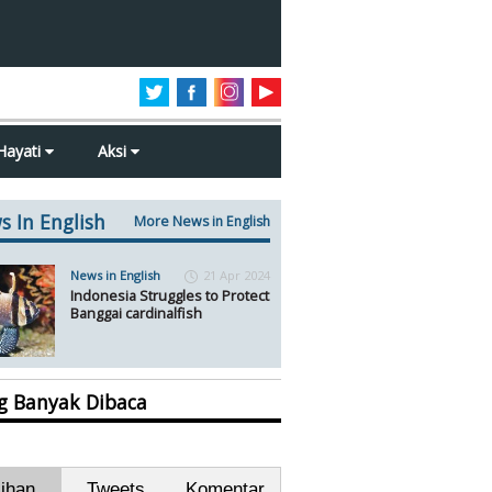
Hayati
Aksi
s In English
More News in English
News in English
21 Apr 2024
Indonesia Struggles to Protect
Banggai cardinalfish
ng Banyak Dibaca
lihan
Tweets
Komentar