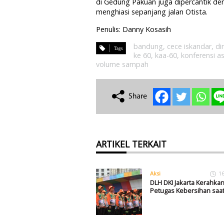
di Gedung Pakuan juga dipercantik d
menghiasi sepanjang jalan Otista.
Penulis: Danny Kosasih
bandung
,
cece iskandar
,
di
ke 60
,
kaa-60
,
konferensi as
volume sampah
ARTIKEL TERKAIT
Aksi
1
DLH DKI Jakarta Kerahkan
Petugas Kebersihan saat