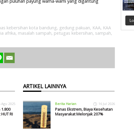
engan puluhan payung warna-warni yang digantung
Lo
nas kebersihan kota bandung
,
gedung pakuan
,
KAA
,
KAA
ia afrika
,
masalah sampah
,
petugas kebersihan
,
sampah
,
ARTIKEL LAINNYA
6 Agu 2025
Berita Harian
16 Jul 2026
 1.800
Panas Ekstrem, Biaya Kesehatan
 HUT RI
Masyarakat Melonjak 207%