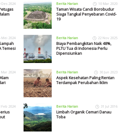
0 Des 2024
Berita Harian
10 Mar 2020
Petugas
Taman Wisata Candi Borobudur
Malam
Siaga Tangkal Penyebaran Covid-
19
6 Mei 2024
Berita Harian
22 Nov 2025
 Sampah
Biaya Pembangkitan Naik 48%,
A Temesi
PLTU Tua di Indonesia Perlu
Dipensiunkan
 Mar 2024
Berita Harian
30 Jun 2023
 Alam
Aspek Kesehatan Paling Rentan
ari
Terdampak Perubahan Iklim
8 Feb 2024
Berita Harian
31 Jul 2016
erius
Limbah Organik Cemari Danau
but
Toba