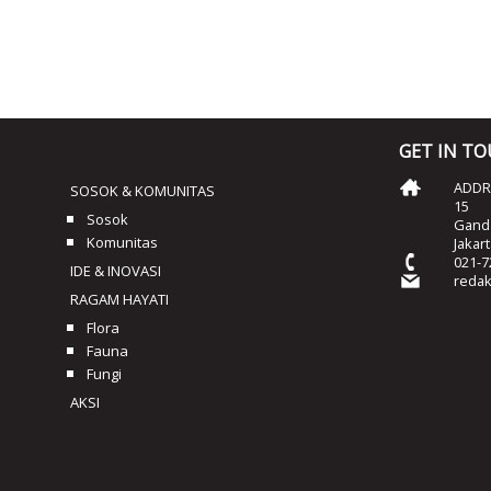
GET IN T
ADDRE
SOSOK & KOMUNITAS
15
Sosok
Ganda
Komunitas
Jakar
021-7
IDE & INOVASI
reda
RAGAM HAYATI
Flora
Fauna
Fungi
AKSI