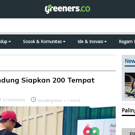
idup
Sosok & Komunitas
Ide & Inovasi
Ragam 
New
ndung Siapkan 200 Tempat
0 Comments
Reading time:
< 1
menit
Pali
Pi