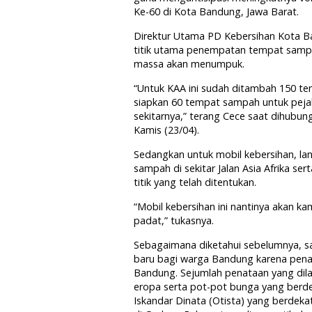
Ke-60 di Kota Bandung, Jawa Barat.
Direktur Utama PD Kebersihan Kota 
titik utama penempatan tempat sampah a
massa akan menumpuk.
“Untuk KAA ini sudah ditambah 150 temp
siapkan 60 tempat sampah untuk pejala
sekitarnya,” terang Cece saat dihubu
Kamis (23/04).
Sedangkan untuk mobil kebersihan, lan
sampah di sekitar Jalan Asia Afrika ser
titik yang telah ditentukan.
“Mobil kebersihan ini nantinya akan ka
padat,” tukasnya.
Sebagaimana diketahui sebelumnya, saat
baru bagi warga Bandung karena penat
Bandung. Sejumlah penataan yang dilak
eropa serta pot-pot bunga yang berderet
Iskandar Dinata (Otista) yang berde