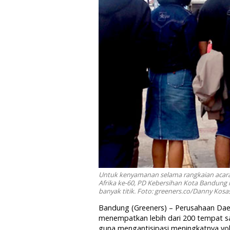
Untuk kenyamanan selama rangkaian acara 
Afrika ke-60, PD Kebersihan Kota Bandung 
banyak titik. Foto: greeners.co/Danny Kosa
Bandung (Greeners) – Perusahaan Da
menempatkan lebih dari 200 tempat sam
guna mengantisipasi meningkatnya vol