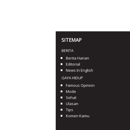
SITEMAP
BERITA
Berita Harian
Editorial
News In English
GAYA HIDUP
Famous Opinion
Mode
Sehat
Ulasan
Tips
Komen Kamu