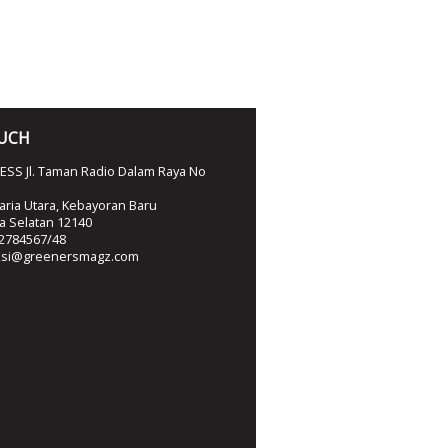
OUCH
SS Jl. Taman Radio Dalam Raya No
ria Utara, Kebayoran Baru
ta Selatan 12140
2784567/48
ksi@greenersmagz.com