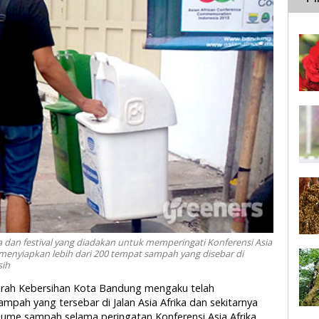
dan festival yang diadakan untuk memperingati Konferensi Asia
menyiapkan lebih dari 200 tempat sampah yang disebar di
sih
erah Kebersihan Kota Bandung mengaku telah
pah yang tersebar di Jalan Asia Afrika dan sekitarnya
ume sampah selama peringatan Konferensi Asia Afrika