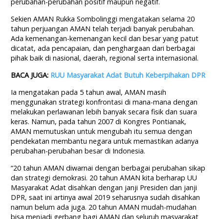
perubahan-perubahan positif maupun negatif.
Sekien AMAN Rukka Sombolinggi mengatakan selama 20
tahun perjuangan AMAN telah terjadi banyak perubahan.
Ada kemenangan-kemenangan kecil dan besar yang patut
dicatat, ada pencapaian, dan penghargaan dari berbagai
pihak baik di nasional, daerah, regional serta internasional.
BACA JUGA:
RUU Masyarakat Adat Butuh Keberpihakan DPR
Ia mengatakan pada 5 tahun awal, AMAN masih
menggunakan strategi konfrontasi di mana-mana dengan
melakukan perlawanan lebih banyak secara fisik dan suara
keras. Namun, pada tahun 2007 di Kongres Pontianak,
AMAN memutuskan untuk mengubah itu semua dengan
pendekatan membantu negara untuk memastikan adanya
perubahan-perubahan besar di Indonesia.
“20 tahun AMAN diwarnai dengan berbagai perubahan sikap
dan strategi demokrasi. 20 tahun AMAN kita berharap UU
Masyarakat Adat disahkan dengan janji Presiden dan janji
DPR, saat ini artinya awal 2019 seharusnya sudah disahkan
namun belum ada juga. 20 tahun AMAN mudah-mudahan
bisa menjadi gerbang bagi AMAN dan seluruh masyarakat