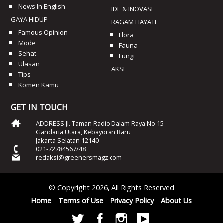
News In English
IDE & INOVASI
GAYA HIDUP
RAGAM HAYATI
Famous Opinion
Flora
Mode
Fauna
Sehat
Fungi
Ulasan
AKSI
Tips
Komen Kamu
GET IN TOUCH
ADDRESS Jl. Taman Radio Dalam Raya No 15
Gandaria Utara, Kebayoran Baru
Jakarta Selatan 12140
021-72784567/48
redaksi@greenersmagz.com
© Copyright 2026, All Rights Reserved
Home
Terms of Use
Privacy Policy
About Us