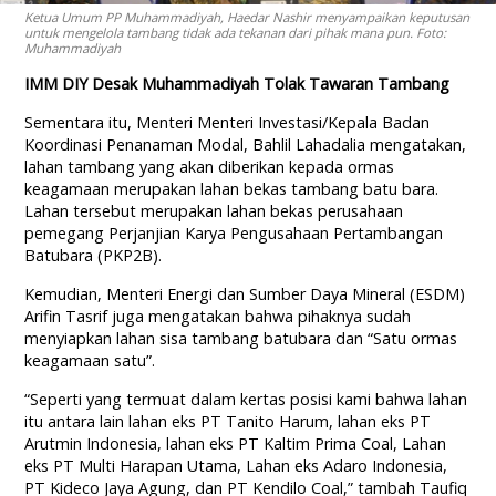
Ketua Umum PP Muhammadiyah, Haedar Nashir menyampaikan keputusan
untuk mengelola tambang tidak ada tekanan dari pihak mana pun. Foto:
Muhammadiyah
IMM DIY Desak Muhammadiyah Tolak Tawaran Tambang
Sementara itu, Menteri Menteri Investasi/Kepala Badan
Koordinasi Penanaman Modal, Bahlil Lahadalia mengatakan,
lahan tambang yang akan diberikan kepada ormas
keagamaan merupakan lahan bekas tambang batu bara.
Lahan tersebut merupakan lahan bekas perusahaan
pemegang Perjanjian Karya Pengusahaan Pertambangan
Batubara (PKP2B).
Kemudian, Menteri Energi dan Sumber Daya Mineral (ESDM)
Arifin Tasrif juga mengatakan bahwa pihaknya sudah
menyiapkan lahan sisa tambang batubara dan “Satu ormas
keagamaan satu”.
“Seperti yang termuat dalam kertas posisi kami bahwa lahan
itu antara lain lahan eks PT Tanito Harum, lahan eks PT
Arutmin Indonesia, lahan eks PT Kaltim Prima Coal, Lahan
eks PT Multi Harapan Utama, Lahan eks Adaro Indonesia,
PT Kideco Jaya Agung, dan PT Kendilo Coal,” tambah Taufiq