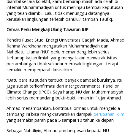
diambil secara kolektif, kami berharap masih ada celah di
internal Muhammadiyah untuk meninjau kembali keputusan
yang telah diambil. Lalu, tidak menunggu datangnya
kerusakan lingkungan terlebih dahulu,” tambah Taufiq.
Ormas Perlu Mengkaji Ulang Tawaran IUP
Peneliti Pusat Studi Energi Universitas Gadjah Mada, Ahmad
Rahma Wardhana mengatakan Muhammadiyah dan
Nahdlatul
Ulama (NU) perlu memandang lebih serius
terhadap kajian ilmiah yang menyatakan bahwa aktivitas
pertambangan tidak sekadar merusak lingkungan, tetapi
semakin memperparah krisis iklim.
“Batu bara itu sudah terbukti banyak dampak buruknya. Itu
juga sudah terkonfirmasi dari Intergovernmental Panel on
Climate Change (IPCC). Saya harap NU dan Muhammadiyah
lebih serius memandang bukti-bukti ilmiah ini,” ujar Ahmad.
Ahmad menambahkan, kontribusi ormas untuk mengelola
tambang ini bisa mengkhawatirkan dampak
perubahan iklim
yang semakin parah pada 5 sampai 10 tahun ke depan.
Sebagai Nahdliyin, Ahmad pun berpesan kepada NU