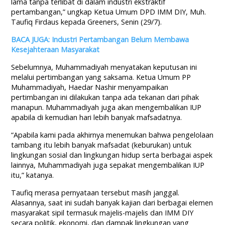
lama tanpa terlibat di dalam industri ekstraktif
pertambangan,” ungkap Ketua Umum DPD IMM DIY, Muh.
Taufiq Firdaus kepada Greeners, Senin (29/7).
BACA JUGA: Industri Pertambangan Belum Membawa
Kesejahteraan Masyarakat
Sebelumnya, Muhammadiyah menyatakan keputusan ini
melalui pertimbangan yang saksama. Ketua Umum PP
Muhammadiyah, Haedar Nashir menyampaikan
pertimbangan ini dilakukan tanpa ada tekanan dari pihak
manapun. Muhammadiyah juga akan mengembalikan IUP
apabila di kemudian hari lebih banyak mafsadatnya.
“Apabila kami pada akhirnya menemukan bahwa pengelolaan
tambang itu lebih banyak mafsadat (keburukan) untuk
lingkungan sosial dan lingkungan hidup serta berbagai aspek
lainnya, Muhammadiyah juga sepakat mengembalikan IUP
itu,” katanya.
Taufiq merasa pernyataan tersebut masih janggal.
Alasannya, saat ini sudah banyak kajian dari berbagai elemen
masyarakat sipil termasuk majelis-majelis dan IMM DIY
secara politik, ekonomi, dan dampak lingkungan yang