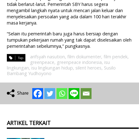
tidak berlarut-larut. Pemerintah SBY harus segera
mengambil langkah nyata untuk mencari jalan keluar dan
menyelesaikan persoalan yang ada dalam 100 hari terakhir
masa kerjanya.
“Selain itu pemerintah baru juga harus bersiap dengan
tumpukan pekerjaan rumah yang tak dapat diselesaikan oleh
pemerintahan sebelumnya,” pungkasnya.
arifsyah nasution
,
film dokumenter
,
film pendek
,
greenpeace
,
greenpeace indonesia
,
isu
lingkungan
,
isu lingkungan hidup
,
silent heroes
,
Susilo
Bambang Yudhoyono
ARTIKEL TERKAIT