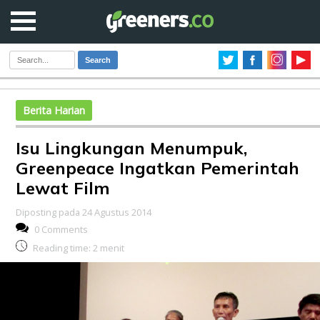
Search
Berita Harian
Isu Lingkungan Menumpuk,
Greenpeace Ingatkan Pemerintah
Lewat Film
Diposting pada 24 Agustus 2014
0 Comments
Reading time:
2
menit