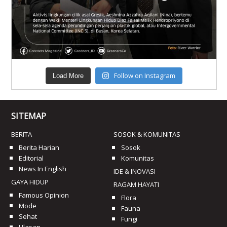
Follow on Instagram
Load More
SITEMAP
BERITA
SOSOK & KOMUNITAS
Berita Harian
Sosok
Editorial
Komunitas
News In English
IDE & INOVASI
GAYA HIDUP
RAGAM HAYATI
Famous Opinion
Flora
Mode
Fauna
Sehat
Fungi