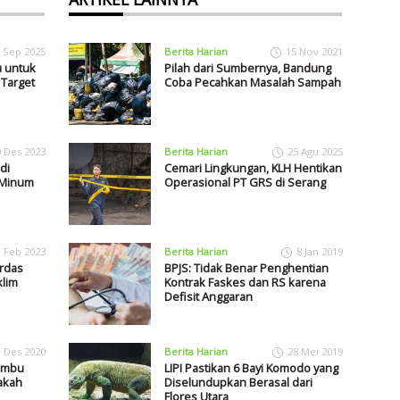
 Sep 2025
Berita Harian
15 Nov 2021
 untuk
Pilah dari Sumbernya, Bandung
Target
Coba Pecahkan Masalah Sampah
0 Des 2023
Berita Harian
25 Agu 2025
di
Cemari Lingkungan, KLH Hentikan
 Minum
Operasional PT GRS di Serang
1 Feb 2023
Berita Harian
8 Jan 2019
rdas
BPJS: Tidak Benar Penghentian
klim
Kontrak Faskes dan RS karena
Defisit Anggaran
1 Des 2020
Berita Harian
28 Mei 2019
Bambu
LIPI Pastikan 6 Bayi Komodo yang
akah
Diselundupkan Berasal dari
Flores Utara