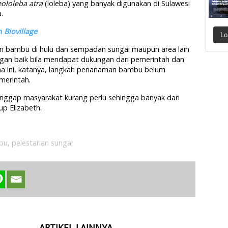
ololeba atra
(loleba) yang banyak digunakan di Sulawesi
.
an
Biovillage
Lo
n bambu di hulu dan sempadan sungai maupun area lain
ngan baik bila mendapat dukungan dari pemerintah dan
ama ini, katanya, langkah penanaman bambu belum
merintah.
ggap masyarakat kurang perlu sehingga banyak dari
p Elizabeth.
bu
,
pelestarian sungai
ARTIKEL LAINNYA