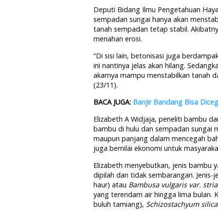
Deputi Bidang Ilmu Pengetahuan Hay
sempadan sungai hanya akan menstabi
tanah sempadan tetap stabil. Akibatn
menahan erosi.
“Di sisi lain, betonisasi juga berdampa
ini nantinya jelas akan hilang. Sedang
akarnya mampu menstabilkan tanah dan
(23/11).
BACA JUGA:
Banjir Bandang Bisa Diceg
Elizabeth A Widjaja, peneliti bambu d
bambu di hulu dan sempadan sungai me
maupun panjang dalam mencegah bahaya
juga bernilai ekonomi untuk masyarak
Elizabeth menyebutkan, jenis bambu y
dipilah dan tidak sembarangan. Jenis-j
haur) atau
Bambusa vulgaris var. stria
yang terendam air hingga lima bulan. 
buluh tamiang),
Schizostachyum silic