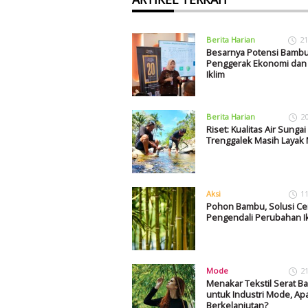
Berita Harian
21
Besarnya Potensi Bambu
Penggerak Ekonomi dan 
Iklim
Berita Harian
2
Riset: Kualitas Air Sungai 
Trenggalek Masih Layak
Aksi
1
Pohon Bambu, Solusi Ce
Pengendali Perubahan I
Mode
2
Menakar Tekstil Serat 
untuk Industri Mode, Ap
Berkelanjutan?