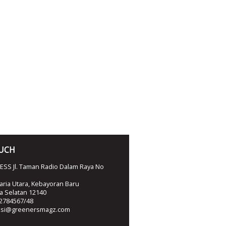
OUCH
SS Jl. Taman Radio Dalam Raya No
ria Utara, Kebayoran Baru
ta Selatan 12140
2784567/48
ksi@greenersmagz.com