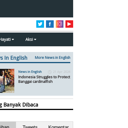
Hayati
Aksi
s In English
More News in English
News in English
21 Apr 2024
Indonesia Struggles to Protect
Banggai cardinalfish
ng Banyak Dibaca
lihan
Tweets
Komentar