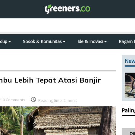
idup
Sosok & Komunitas
Ide & Inovasi
Ragam 
New
bu Lebih Tepat Atasi Banjir
0 Comments
Reading time:
2
menit
Pali
Pi