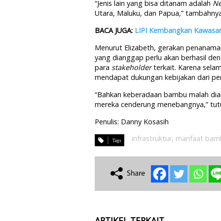
“Jenis lain yang bisa ditanam adalah
Ne
Utara, Maluku, dan Papua,” tambahnya
BACA JUGA:
LIPI Kembangkan Kawas
Menurut Elizabeth, gerakan penanama
yang dianggap perlu akan berhasil de
para
stakeholder
terkait. Karena sel
mendapat dukungan kebijakan dari pe
“Bahkan keberadaan bambu malah dian
mereka cenderung menebangnya,” tutu
Penulis: Danny Kosasih
infrastruktur
,
manfaat bam
ARTIKEL TERKAIT