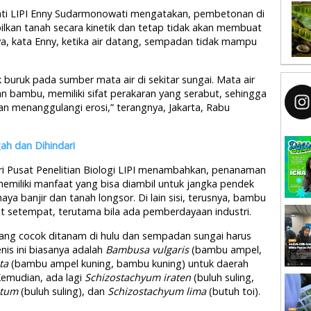
ati LIPI Enny Sudarmonowati mengatakan, pembetonan di
lkan tanah secara kinetik dan tetap tidak akan membuat
ya, kata Enny, ketika air datang, sempadan tidak mampu
k buruk pada sumber mata air di sekitar sungai. Mata air
kan bambu, memiliki sifat perakaran yang serabut, sehingga
 menanggulangi erosi,” terangnya, Jakarta, Rabu
ah dan Dihindari
ari Pusat Penelitian Biologi LIPI menambahkan, penanaman
miliki manfaat yang bisa diambil untuk jangka pendek
 banjir dan tanah longsor. Di lain sisi, terusnya, bambu
at setempat, terutama bila ada pemberdayaan industri.
ang cocok ditanam di hulu dan sempadan sungai harus
enis ini biasanya adalah
Bambusa vulgaris
(bambu ampel,
ta
(bambu ampel kuning, bambu kuning) untuk daerah
Kemudian, ada lagi
Schizostachyum iraten
(buluh suling,
atum
(buluh suling), dan
Schizostachyum lima
(butuh toi).