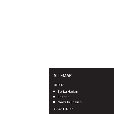
SITEMAP
BERITA
Berita Harian
Editorial
News In English
GAYA HIDUP