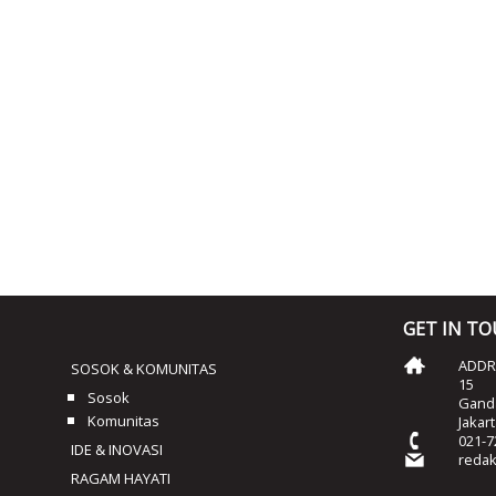
GET IN T
ADDRE
SOSOK & KOMUNITAS
15
Sosok
Ganda
Komunitas
Jakar
021-7
IDE & INOVASI
reda
RAGAM HAYATI