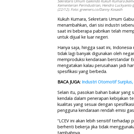
Sekretaris Umum Gaikindo Kukuh Kumara (kemeja 
Kementerian Perindustrian, Hendro Luckyanto (p
(22/12). Foto: greeners.co/Danny Kosasih
Kukuh Kumara, Sekretaris Umum Gabun
menambahkan, dari sisi industri seben
saat ini beberapa pabrikan telah mem
untuk dijual ke luar negeri.
Hanya saja, hingga saat ini, Indones
tidak lagi banyak digunakan oleh negar
memproduksi kendaraan berstandar Euro
mengatakan kalau perusahaan jadi ha
spesifikasi yang berbeda.
BACA JUGA:
Industri Otomotif Surplus
Selain itu, pasokan bahan bakar yang 
kendala dalam penerapan kebijakan t
kualitas yang sesuai dengan spesifika
pengguna kendaraan rendah emisi gas 
“LCEV ini akan lebih sensitif terhad
berhenti bekerja jika tidak menggunak
tambahnya.