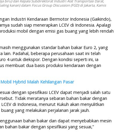
biru) dan Kepala Subdirektorat Industri Alat Transportasi Darat,
aling kanan) dalam Focus Group Discussion (FGD) di Jakarta, Kamis
gan Industri Kendaraan Bermotor Indonesia (Gaikindo),
arnya sudah siap menerapkan LCEV di Indonesia. Apalagi
produksi mobil dengan emisi gas buang yang lebih rendah
ia masih menggunakan standar bahan bakar Euro 2, yang
a lain. Padahal, beberapa perusahaan saat ini telah
 4 untuk diekspor. Dengan kondisi seperti ini, ia
rus membuat dua basis produksi kendaraan dengan
, Mobil Hybrid Malah Kehilangan Pasar
sesuai dengan spesifikasi LCEV dapat menjadi salah satu
ersebut. Tidak meratanya sebaran bahan bakar dengan
si LCEV di Indonesia, menurut Kukuh akan menyulitkan
buang yang melakukan perjalanan jarak jauh.
ap penggunaan bahan bakar dan dapat menyebabkan mesin
an bahan bakar dengan spesifikasi yang sesuai,”