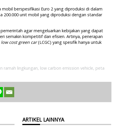
a mobil berspesifikasi Euro 2 yang diproduksi di dalam
juga 200.000 unit mobil yang diproduksi dengan standar
a pemerintah agar mengeluarkan kebijakan yang dapat
i semakin kompetitif dan efisien. Artinya, penerapan
i
low cost green car
(LCGC) yang spesifik hanya untuk
n ramah lingkungan
,
low carbon emission vehicle
,
peta
ARTIKEL LAINNYA