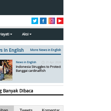
Hayati
Aksi
s In English
More News in English
News in English
21 Apr 2024
Indonesia Struggles to Protect
Banggai cardinalfish
ng Banyak Dibaca
lihan
Tweets
Komentar