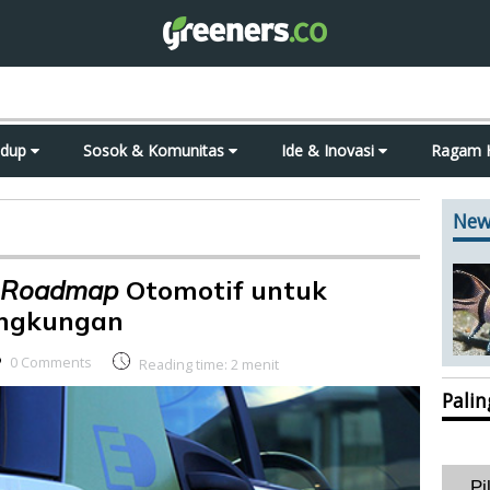
idup
Sosok & Komunitas
Ide & Inovasi
Ragam 
New
Roadmap
Otomotif untuk
ngkungan
0 Comments
Reading time:
2
menit
Pali
Pi