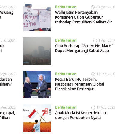
6 Apr 2026
Berita Harian
23 Mar 2018
 Peluang
Walhi Jatim Pertanyakan
s
Komitmen Calon Gubernur
terhadap Pemulihan Kualitas Air
3 Jul 2024
Berita Harian
1 Apr 2017
tuk
Cina Berharap “Green Necklace”
i
Dapat Mengurangi Kabut Asap
3 Agu 2022
Berita Harian
13 Feb 2026
ndaraan
Ketua Baru INC Terpilih,
ilihan?
Negosiasi Perjanjian Global
Plastik akan Berlanjut
2 Agu 2022
Berita Harian
17 Agu 2023
engaspal,
Anak Muda Isi Kemerdekaan
riliun
dengan Perubahan Nyata