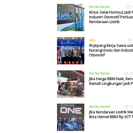
Berita Harian
Krisis Selat Hormuz Jadi
Industri Otomotif Perlua
Kendaraan Listrik
Aksi
RI-Jepang Kerja Sama un
Kurangi Emisi dari Industr
Otomotif
Berita Harian
2
Jika Harga BBM Naik, Ke
Ramah Lingkungan Jadi P
Berita Harian
1
Jika Kendaraan Listrik M
Bisa Hemat BBM Rp 677 T