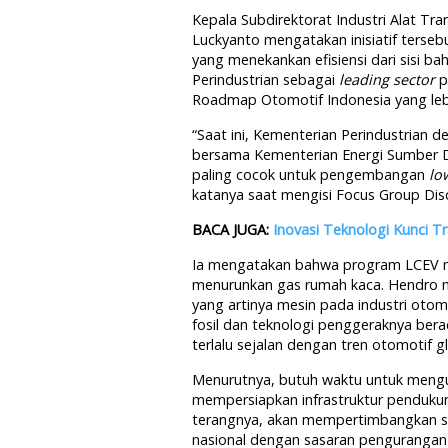
Kepala Subdirektorat Industri Alat Tr
Luckyanto mengatakan inisiatif tersebu
yang menekankan efisiensi dari sisi 
Perindustrian sebagai
leading sector
p
Roadmap Otomotif Indonesia yang leb
“Saat ini, Kementerian Perindustrian
bersama Kementerian Energi Sumber 
paling cocok untuk pengembangan
lo
katanya saat mengisi Focus Group Disc
BACA JUGA:
Inovasi Teknologi Kunci 
Ia mengatakan bahwa program LCEV m
menurunkan gas rumah kaca. Hendro me
yang artinya mesin pada industri oto
fosil dan teknologi penggeraknya berada
terlalu sejalan dengan tren otomotif gl
Menurutnya, butuh waktu untuk meng
mempersiapkan infrastruktur penduku
terangnya, akan mempertimbangkan so
nasional dengan sasaran pengurangan