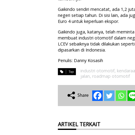
Gaikindo sendiri mencatat, ada 1,2 jut
negeri setiap tahun. Di sisi lain, ada 
Euro 4 untuk keperluan ekspor.
Gaikindo juga, katanya, telah memint
membuat industri otomotif dalam neger
LCEV sebaiknya tidak dilakukan sepert
dipasarkan di Indonesia.
Penulis: Danny Kosasih
industri otomotif
,
kendaraa
jalan
,
roadmap otomotif
ARTIKEL TERKAIT