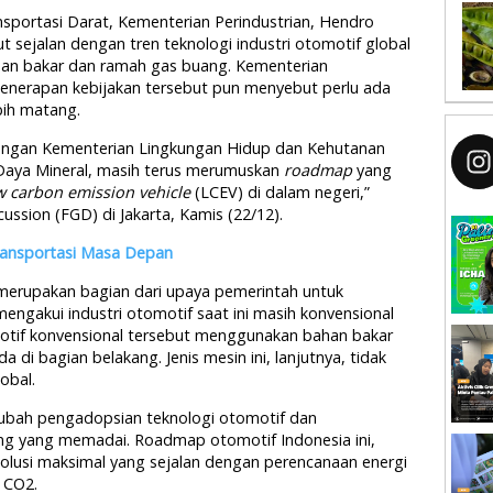
ansportasi Darat, Kementerian Perindustrian, Hendro
t sejalan dengan tren teknologi industri otomotif global
bahan bakar dan ramah gas buang. Kementerian
enerapan kebijakan tersebut pun menyebut perlu ada
ih matang.
 dengan Kementerian Lingkungan Hidup dan Kehutanan
Daya Mineral, masih terus merumuskan
roadmap
yang
w carbon emission vehicle
(LCEV) di dalam negeri,”
ussion (FGD) di Jakarta, Kamis (22/12).
Transportasi Masa Depan
erupakan bagian dari upaya pemerintah untuk
ngakui industri otomotif saat ini masih konvensional
motif konvensional tersebut menggunakan bahan bakar
 di bagian belakang. Jenis mesin ini, lanjutnya, tidak
obal.
ubah pengadopsian teknologi otomotif dan
ng yang memadai. Roadmap otomotif Indonesia ini,
lusi maksimal yang sejalan dengan perencanaan energi
 CO2.