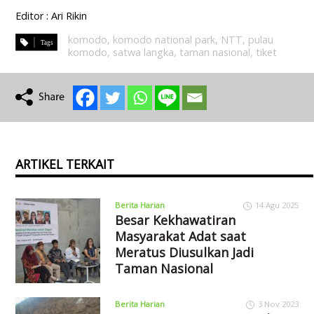
Editor : Ari Rikin
komodo
,
komodo national park
,
NTT
,
pulau
komodo
,
satwa langka
,
taman nasional
,
tiket
ARTIKEL TERKAIT
Berita Harian
14 Agu 2025
Besar Kekhawatiran
Masyarakat Adat saat
Meratus Diusulkan Jadi
Taman Nasional
Berita Harian
3 Nov 2023