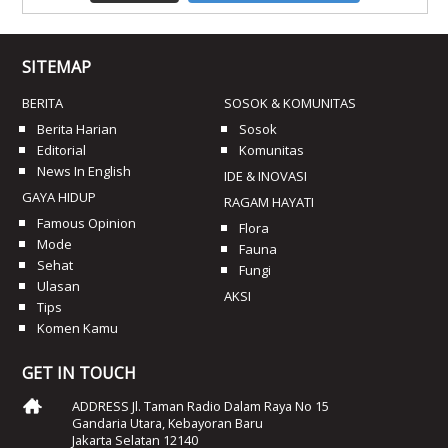
SITEMAP
BERITA
SOSOK & KOMUNITAS
Berita Harian
Sosok
Editorial
Komunitas
News In English
IDE & INOVASI
GAYA HIDUP
RAGAM HAYATI
Famous Opinion
Flora
Mode
Fauna
Sehat
Fungi
Ulasan
AKSI
Tips
Komen Kamu
GET IN TOUCH
ADDRESS Jl. Taman Radio Dalam Raya No 15
Gandaria Utara, Kebayoran Baru
Jakarta Selatan 12140