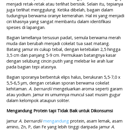
menjadi retak-retak atau terlihat bersisik. Selain itu, tepianya
juga terlihat menggulung. Ketika dibelah, bagain dalam
tudungnya berwarna oranye kemerahan. Hal ini yang menjadi
ciri khasnya yang sangat membantu dalam identifikasi
spesies di lapangan.
Bagian lamellanya tersusun padat, semula berwarna merah
muda dan berubah menjadi cokelat tua saat matang.
Batang jamur ini cukup tebal, dengan ketebalan 2,5 hingga
3,5 cm dan panjang 5-9 cm. Permukaan batangnya kasar
dengan selubung cincin putih yang melebar ke arah luar
pada bagian tepi atasnya.
Bagian sporanya berbentuk elips halus, berukuran 5,5-7,0 x
5,5-6,5 µm, dengan cetakan sporan berwarna cokelat
kehitaman.
A. bernardii
mengeluarkan aroma seperti garam
atau yodium. Jamur ini umumnya muncul saat musim gugur
dalam kelompok ataupun soliter.
Mengandung Protein tapi Tidak Baik untuk Dikonsumsi
Jamur
A. bernardii
mengandung
protein, asam lemak, asam
amino, Zn, P, dan Fe yang lebih tinggi daripada jamur
A.