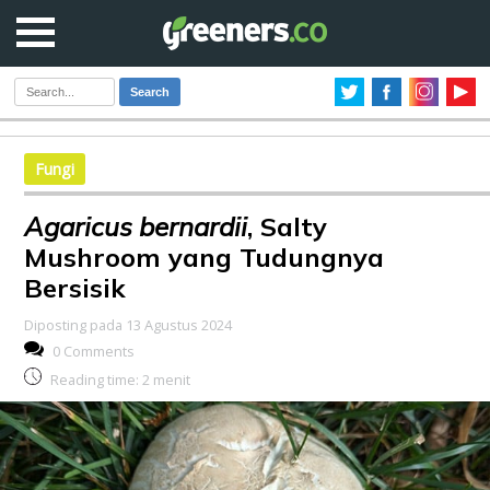
Search
Fungi
Agaricus bernardii
, Salty
Mushroom yang Tudungnya
Bersisik
Diposting pada 13 Agustus 2024
0 Comments
Reading time:
2
menit