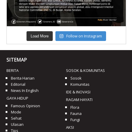
Follow on Instagram
Load More
SITEMAP
BERITA
SOSOK & KOMUNITAS
Berita Harian
Sosok
Editorial
Komunitas
News In English
IDE & INOVASI
GAYA HIDUP
RAGAM HAYATI
Famous Opinion
Flora
Mode
Fauna
Sehat
Fungi
Ulasan
AKSI
Tips