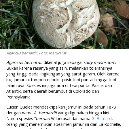
Agaricus bernardii. Foto: Inaturalist
Agaricus bernardii
dikenal juga sebagai
salty
mushroom
.
Bukan karena rasanya yang asin, melainkan toleransinya
yang tinggi pada lingkungan yang sarat garam. Oleh karena
itu, jamur ini tumbuh di bukit pasir tepi pantai hingga tepi
jalan raya. Spesies ini juga ada di tepi pantai Pasifik dan
Atlantik, serta daerah berumput di Colorado dan
Pennsylvania.
Lucien Quelet mendeskripsikan jamur ini pada tahun 1878
dengan nama
A. bernardii
yang digunakan hingga kini.
Nama spesies “
bernardii
” berasal dari nama
G. Bernard
,
orang yang menemukan spesimen jamur ini dari La Rochelle,