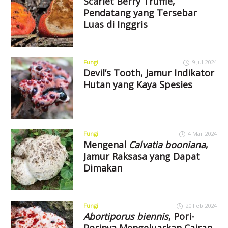
Scarlet Berry Truffle,
Pendatang yang Tersebar
Luas di Inggris
Fungi
9 Jul 2024
Devil’s Tooth, Jamur Indikator
Hutan yang Kaya Spesies
Fungi
4 Mar 2024
Mengenal
Calvatia booniana
,
Jamur Raksasa yang Dapat
Dimakan
Fungi
20 Feb 2024
Abortiporus biennis
, Pori-
Porinya Mengeluarkan Cairan