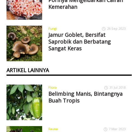
Kemerahan
Fungi
26 Sep 2023
Jamur Goblet, Bersifat
Saprobik dan Berbatang
Sangat Keras
ARTIKEL LAINNYA
Flora
31 Jul 2018
Belimbing Manis, Bintangnya
Buah Tropis
Fauna
7 Mar 2023