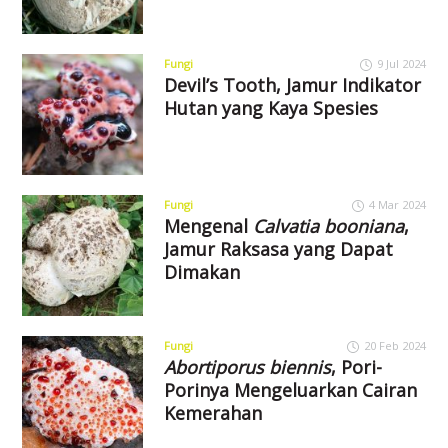
Fungi
9 Jul 2024
Devil’s Tooth, Jamur Indikator
Hutan yang Kaya Spesies
Fungi
4 Mar 2024
Mengenal
Calvatia booniana
,
Jamur Raksasa yang Dapat
Dimakan
Fungi
20 Feb 2024
Abortiporus biennis
, Pori-
Porinya Mengeluarkan Cairan
Kemerahan