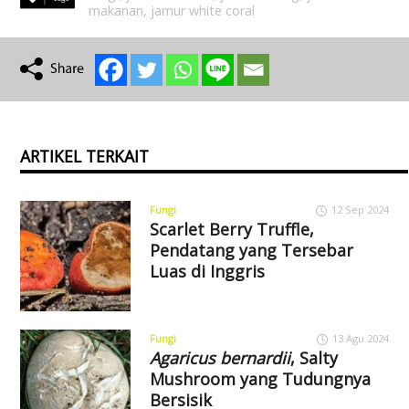
makanan
,
jamur white coral
ARTIKEL TERKAIT
Fungi
12 Sep 2024
Scarlet Berry Truffle,
Pendatang yang Tersebar
Luas di Inggris
Fungi
13 Agu 2024
Agaricus bernardii
, Salty
Mushroom yang Tudungnya
Bersisik