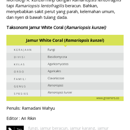
tapi
Ramariopsis lentofragilis
beracun. Bahkan,
menyebabkan sakit perut yang parah, kelemahan umum,
dan nyeri di bawah tulang dada.
Taksonomi Jamur White Coral (
Ramariopsis kunzei)
Penulis: Ramadani Wahyu
Editor : Ari Rikin
fungi
,
jamur beracun
,
jamur karang
,
jamur