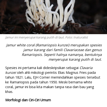
Jamur ini menyerupai karang putih di laut. Foto: Inaturalist
Jamur white coral (Ramariopsis kunzei) merupakan spesies
jamur karang dari famili Clavariaceae dan genus
Ramariopsis. Seperti halnya namanya, bentuknya
menyerupai karang putih di laut.
Spesies ini pertama kali dideskripsikan sebagai
Clavaria
kunzei
oleh ahli mikologi perintis Elias Magnus Fries pada
tahun 1821. Lalu, EJH Corner memindahkan spesies tersebut
ke Ramariopsis pada tahun 1950. Meski bernama white
coral, jamur ini bisa kita makan tanpa rasa dan bau yang
khas.
Morfologi dan Ciri-Ciri Umum