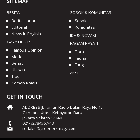
SITEMAP
BERITA
SOSOK & KOMUNITAS
Berita Harian
Sosok
Editorial
Komunitas
News In English
IDE & INOVASI
GAYA HIDUP
RAGAM HAYATI
Famous Opinion
Flora
Mode
Fauna
Sehat
Fungi
Ulasan
AKSI
Tips
Komen Kamu
GET IN TOUCH
ADDRESS Jl. Taman Radio Dalam Raya No 15
Gandaria Utara, Kebayoran Baru
Jakarta Selatan 12140
021-72784567/48
redaksi@greenersmagz.com