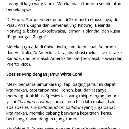
jarang di kayu yang lapuk. Mereka biasa tumbuh sendiri atau
berkelompok.
Di Eropa,
R. kunzei
terkumpul di Skotlandia (khususnya, di
Pulau Arran, Gigha dan Semenanjung Kintyre), Belanda,
Norwegia, bekas Cekoslowakia, Jerman, Polandia, dan Rusia
(Pegunungan Zhiguli).
Mereka juga ada di China, India, Iran, Kepulauan Solomon,
dan Australia. Di Amerika Utara, distribusi meluas ke utara ke
Kanada, dan termasuk Amerika Serikat (termasuk Hawaii dan
Puerto Rico).
Spesies Mirip dengan Jamur White Coral
Meski bernama jamur karang, tapi daging jamur ini dapat
kita makan, tapi tanpa rasa. Konon, bau dan rasanya
memang tidak khas. Spesies lain yang mirip dengan jamur ini
yakni
Clavulina cristata
, sama-sama bisa kita makan. Lalu
ada spesies
Tremellodendron pallidum
yang juga dapat
kita makan, memiliki cabang berwarna keputihan, keras,
bertulang rawan dengan ujung tumpul.
Morfologi
R. kunzei
mirip dengan
Ramariopsis lentofragilis