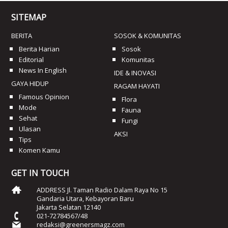
SITEMAP
BERITA
SOSOK & KOMUNITAS
Berita Harian
Sosok
Editorial
Komunitas
News In English
IDE & INOVASI
GAYA HIDUP
RAGAM HAYATI
Famous Opinion
Flora
Mode
Fauna
Sehat
Fungi
Ulasan
AKSI
Tips
Komen Kamu
GET IN TOUCH
ADDRESS Jl. Taman Radio Dalam Raya No 15
Gandaria Utara, Kebayoran Baru
Jakarta Selatan 12140
021-72784567/48
redaksi@greenersmagz.com