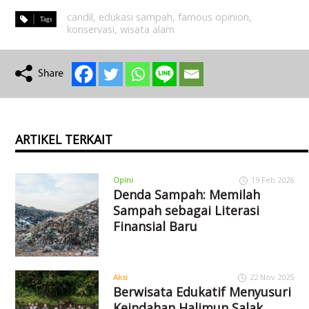
candil
,
edukasi sampah
,
famous opinion
,
konservasi
,
wisata alam
ARTIKEL TERKAIT
Opini
19 Feb 2026
Denda Sampah: Memilah
Sampah sebagai Literasi
Finansial Baru
Aksi
22 Nov 2025
Berwisata Edukatif Menyusuri
Keindahan Halimun Salak