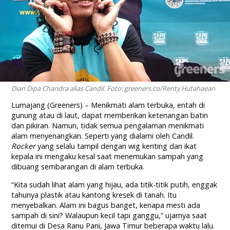
Dian Dipa Chandra alias Candil. Foto: greeners.co/Renty Hutahaean
Lumajang (Greeners) – Menikmati alam terbuka, entah di
gunung atau di laut, dapat memberikan ketenangan batin
dan pikiran. Namun, tidak semua pengalaman menikmati
alam menyenangkan. Seperti yang dialami oleh Candil.
Rocker
yang selalu tampil dengan wig keriting dan ikat
kepala ini mengaku kesal saat menemukan sampah yang
dibuang sembarangan di alam terbuka.
“Kita sudah lihat alam yang hijau, ada titik-titik putih, enggak
tahunya plastik atau kantong kresek di tanah. Itu
menyebalkan. Alam ini bagus banget, kenapa mesti ada
sampah di sini? Walaupun kecil tapi ganggu,” ujarnya saat
ditemui di Desa Ranu Pani, Jawa Timur beberapa waktu lalu.