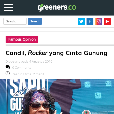
Search
Famous Opinion
Candil,
Rocker
yang Cinta Gunung
Diposting pada 4 Agustus 2016
0 Comments
Reading time:
2
menit