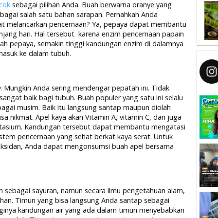
cok
sebagai pilihan Anda. Buah berwarna oranye yang
 sebagai salah satu bahan sarapan. Pernahkah Anda
t melancarkan pencernaan? Ya, pepaya dapat membantu
jang hari. Hal tersebut karena enzim pencernaan papain
uah pepaya, semakin tinggi kandungan enzim di dalamnya
asuk ke dalam tubuh.
y
. Mungkin Anda sering mendengar pepatah ini. Tidak
 sangat baik bagi tubuh. Buah populer yang satu ini selalu
agai musim. Baik itu langsung santap maupun diolah
asa nikmat. Apel kaya akan Vitamin A, vitamin C, dan juga
tasium. Kandungan tersebut dapat membantu mengatasi
stem pencernaan yang sehat berkat kaya serat. Untuk
ksidan, Anda dapat mengonsumsi buah apel bersama
n sebagai sayuran, namun secara ilmu pengetahuan alam,
han. Timun yang bisa langsung Anda santap sebagai
Tingginya kandungan air yang ada dalam timun menyebabkan