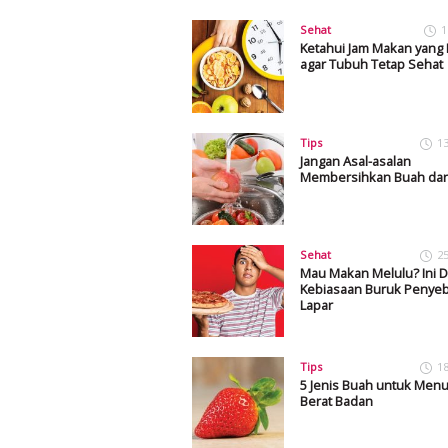
Sehat
1
Ketahui Jam Makan yang 
agar Tubuh Tetap Sehat
Tips
1
Jangan Asal-asalan
Membersihkan Buah dan
Sehat
2
Mau Makan Melulu? Ini D
Kebiasaan Buruk Penye
Lapar
Tips
1
5 Jenis Buah untuk Men
Berat Badan