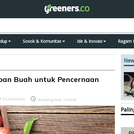
idup
Sosok & Komunitas
Ide & Inovasi
Ragam 
New
apan Buah untuk Pencernaan
0 Comments
Reading time:
3
menit
Pali
Pi