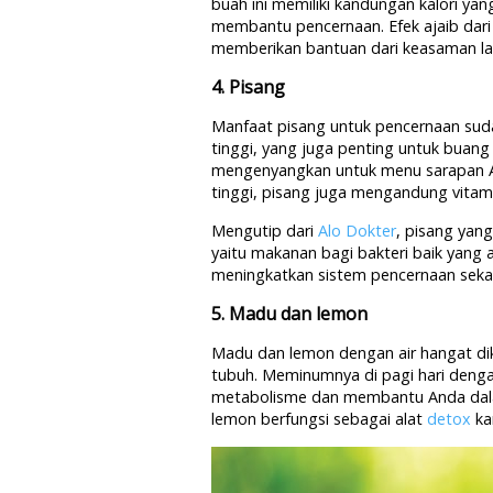
buah ini memiliki kandungan kalori y
membantu pencernaan. Efek ajaib dar
memberikan bantuan dari keasaman la
4. Pisang
Manfaat pisang untuk pencernaan suda
tinggi, yang juga penting untuk buang
mengenyangkan untuk menu sarapan An
tinggi, pisang juga mengandung vitami
Mengutip dari
Alo Dokter
, pisang yan
yaitu makanan bagi bakteri baik yang 
meningkatkan sistem pencernaan seka
5. Madu dan lemon
Madu dan lemon dengan air hangat di
tubuh. Meminumnya di pagi hari den
metabolisme dan membantu Anda dala
lemon berfungsi sebagai alat
detox
ka