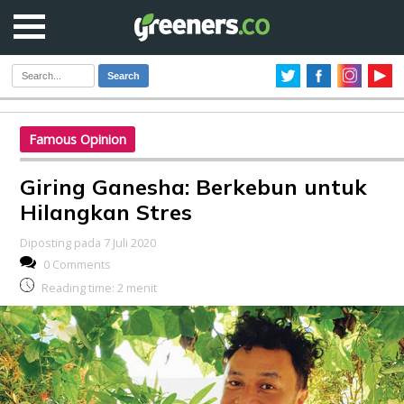
Search
Famous Opinion
Giring Ganesha: Berkebun untuk
Hilangkan Stres
Diposting pada 7 Juli 2020
0 Comments
Reading time:
2
menit