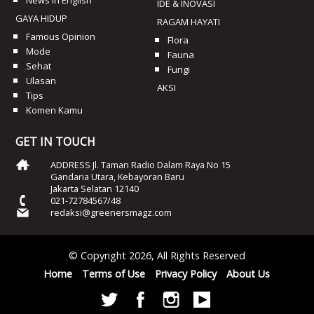
News In English
IDE & INOVASI
GAYA HIDUP
RAGAM HAYATI
Famous Opinion
Flora
Mode
Fauna
Sehat
Fungi
Ulasan
AKSI
Tips
Komen Kamu
GET IN TOUCH
ADDRESS Jl. Taman Radio Dalam Raya No 15
Gandaria Utara, Kebayoran Baru
Jakarta Selatan 12140
021-72784567/48
redaksi@greenersmagz.com
© Copyright 2026, All Rights Reserved
Home
Terms of Use
Privacy Policy
About Us