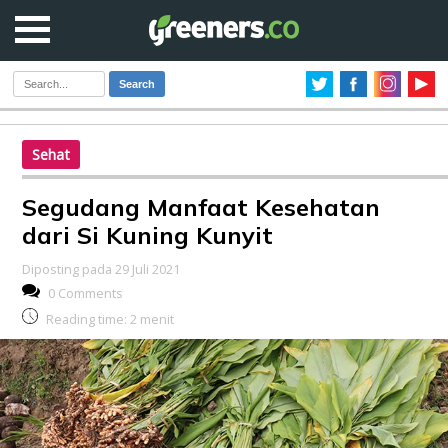
Search
Sehat
Segudang Manfaat Kesehatan
dari Si Kuning Kunyit
Diposting pada 29 Juli 2021
0 Comments
Reading time:
2
menit