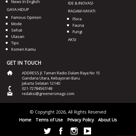
News In English
IDE & INOVASI
GAYA HIDUP
RAGAM HAYATI
Famous Opinion
Flora
Mode
Fauna
Sehat
Fungi
Ulasan
AKSI
Tips
Komen Kamu
GET IN TOUCH
ADDRESS Jl. Taman Radio Dalam Raya No 15
Gandaria Utara, Kebayoran Baru
Jakarta Selatan 12140
021-72784567/48
redaksi@greenersmagz.com
© Copyright 2026, All Rights Reserved
Home
Terms of Use
Privacy Policy
About Us