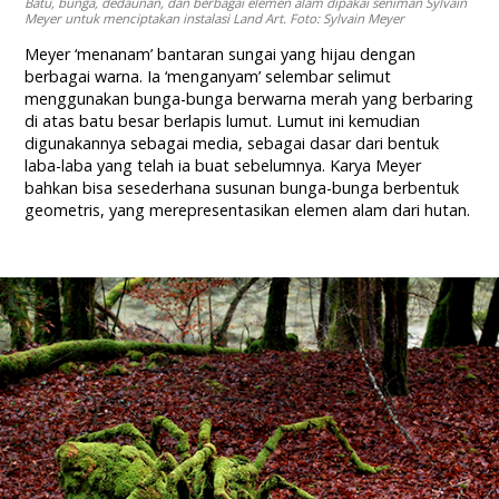
Batu, bunga, dedaunan, dan berbagai elemen alam dipakai seniman Sylvain
Meyer untuk menciptakan instalasi Land Art. Foto: Sylvain Meyer
Meyer ‘menanam’ bantaran sungai yang hijau dengan
berbagai warna. Ia ‘menganyam’ selembar selimut
menggunakan bunga-bunga berwarna merah yang berbaring
di atas batu besar berlapis lumut. Lumut ini kemudian
digunakannya sebagai media, sebagai dasar dari bentuk
laba-laba yang telah ia buat sebelumnya. Karya Meyer
bahkan bisa sesederhana susunan bunga-bunga berbentuk
geometris, yang merepresentasikan elemen alam dari hutan.