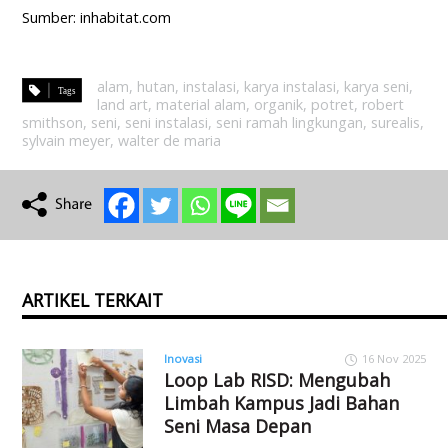
Sumber: inhabitat.com
alam
,
hutan
,
instalasi
,
karya instalasi
,
karya seni
,
land art
,
material alam
,
organik
,
potret
,
robert
smithson
,
seni
,
seni instalasi
,
seni ramah lingkungan
,
surealis
,
sylvain meyer
,
walter de maria
ARTIKEL TERKAIT
Inovasi
16 Nov 2025
Loop Lab RISD: Mengubah
Limbah Kampus Jadi Bahan
Seni Masa Depan