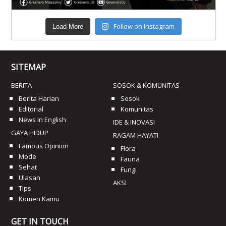
Follow on Instagram
Load More
SITEMAP
BERITA
SOSOK & KOMUNITAS
Berita Harian
Sosok
Editorial
Komunitas
News In English
IDE & INOVASI
GAYA HIDUP
RAGAM HAYATI
Famous Opinion
Flora
Mode
Fauna
Sehat
Fungi
Ulasan
AKSI
Tips
Komen Kamu
GET IN TOUCH