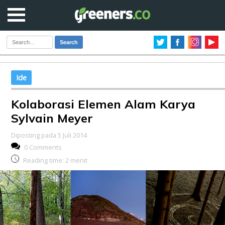
Search
Ide
Kolaborasi Elemen Alam Karya
Sylvain Meyer
Diposting pada 5 Juli 2014
0 Comments
Reading time:
2
menit