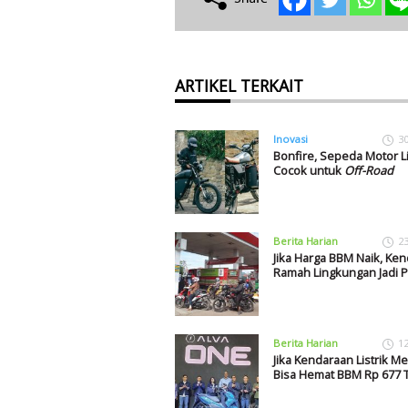
ARTIKEL TERKAIT
Inovasi
3
Bonfire, Sepeda Motor Lis
Cocok untuk
Off-Road
Berita Harian
2
Jika Harga BBM Naik, Ke
Ramah Lingkungan Jadi P
Berita Harian
1
Jika Kendaraan Listrik M
Bisa Hemat BBM Rp 677 T