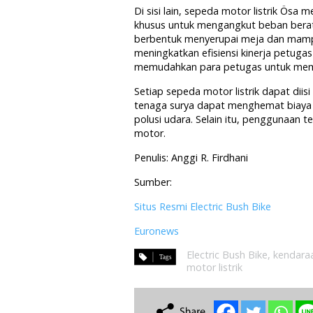
Di sisi lain, sepeda motor listrik Ös
khusus untuk mengangkut beban berat d
berbentuk menyerupai meja dan mamp
meningkatkan efisiensi kinerja petug
memudahkan para petugas untuk mem
Setiap sepeda motor listrik dapat di
tenaga surya dapat menghemat biaya 
polusi udara. Selain itu, penggunaan
motor.
Penulis: Anggi R. Firdhani
Sumber:
Situs Resmi Electric Bush Bike
Euronews
Electric Bush Bike
,
kendara
motor listrik