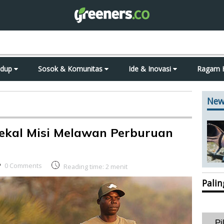
idup
Sosok & Komunitas
Ide & Inovasi
Ragam 
New
rbekal Misi Melawan Perburuan
0 Comments
Reading time:
2
menit
Pali
Pi