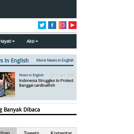
Hayati
Aksi
s In English
More News in English
News in English
21 Apr 2024
Indonesia Struggles to Protect
Banggai cardinalfish
ng Banyak Dibaca
lihan
Tweets
Komentar