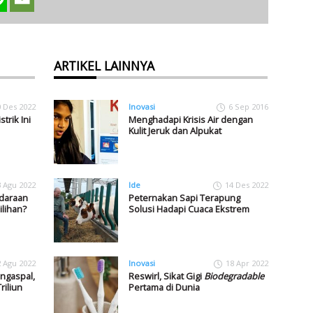
ARTIKEL LAINNYA
0 Des 2022
Inovasi
6 Sep 2016
trik Ini
Menghadapi Krisis Air dengan
Kulit Jeruk dan Alpukat
3 Agu 2022
Ide
14 Des 2022
ndaraan
Peternakan Sapi Terapung
ilihan?
Solusi Hadapi Cuaca Ekstrem
2 Agu 2022
Inovasi
18 Apr 2022
engaspal,
Reswirl, Sikat Gigi
Biodegradable
riliun
Pertama di Dunia