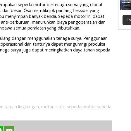
a merupakan sepeda motor bertenaga surya yang dibuat
an besar. Ösa memiliki jok panjang fleksibel yang
u menyimpan banyak benda. Sepeda motor ini dapat
Lo
as anti-perburuan, menurunkan biaya pengoperasian dan
bawa semua peralatan yang dibutuhkan.
isi ulang dengan menggunakan tenaga surya. Penggunaan
operasional dan tentunya dapat mengurangi produksi
 tenaga surya juga dapat meningkatkan daya tahan sepeda
an ramah lingkungan
,
motor listrik
,
sepeda motor
,
sepeda