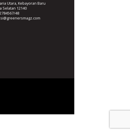
ria Utara, Kebayoran Baru
ta Selatan 12140
2784567/48
ksi@greenersmagz.com