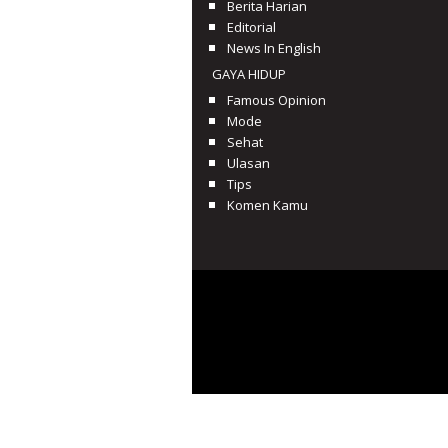
Berita Harian
Editorial
News In English
GAYA HIDUP
Famous Opinion
Mode
Sehat
Ulasan
Tips
Komen Kamu