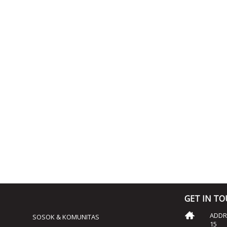
GET IN T
ADDRE
SOSOK & KOMUNITAS
15