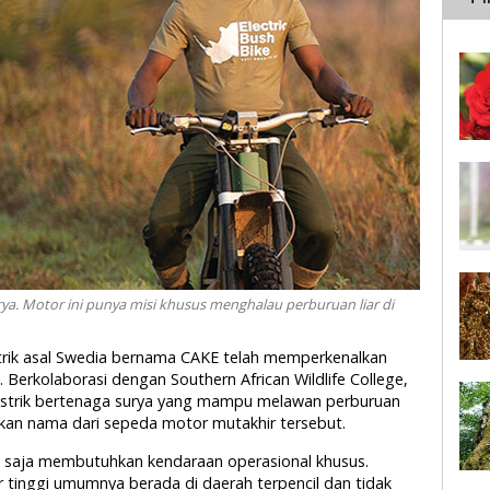
surya. Motor ini punya misi khusus menghalau perburuan liar di
istrik asal Swedia bernama CAKE telah memperkenalkan
 Berkolaborasi dengan Southern African Wildlife College,
istrik bertenaga surya yang mampu melawan perburuan
upakan nama dari sepeda motor mutakhir tersebut.
tu saja membutuhkan kendaraan operasional khusus.
 tinggi umumnya berada di daerah terpencil dan tidak