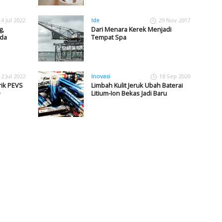
14 Jul 2022
Ide
29 Nov 2017
g,
Dari Menara Kerek Menjadi
eda
Tempat Spa
12 Jul 2022
Inovasi
18 Sep 2020
rik PEVS
Limbah Kulit Jeruk Ubah Baterai
Litium-Ion Bekas Jadi Baru