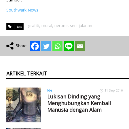
Southwark News
grafiti
,
mural
,
nerone
,
seni jalanan
ARTIKEL TERKAIT
Ide
11 Sep 2016
Lukisan Dinding yang
Menghubungkan Kembali
Manusia dengan Alam