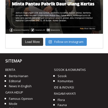
Follow on Instagram
Load More
SITEMAP
BERITA
SOSOK & KOMUNITAS
Berita Harian
Sosok
Editorial
Komunitas
News In English
IDE & INOVASI
GAYA HIDUP
RAGAM HAYATI
Famous Opinion
Flora
Mode
Fauna