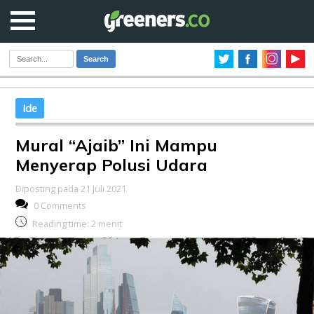
Search
Ide
Mural “Ajaib” Ini Mampu
Menyerap Polusi Udara
Diposting pada 21 Juli 2021
0 Comments
Reading time:
2
menit