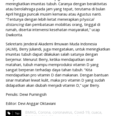
meningkatkan imunitas tubuh. Caranya dengan beraktivitas
atau berolahraga pada jam yang tepat, terutama di bulan
April hingga puncak musim kemarau atau Agustus nanti.
“Tentunya dengan lebih ketat menerapkan p
hysical
distancing
dan pembatasan mobilitas orang, tinggal di
rumah, disertai intervensi kesehatan masyarakat,” ucap
Dwikorita.
Sekretaris Jenderal Akademi Ilmuwan Muda Indonesia
(ALMI), Berry Juliandi, juga mengatakan, untuk meningkatkan
imunitas tubuh dapat dilakukan salah satunya dengan
berjemur. Menurut Berry, ketika mendapatkan sinar
matahari, tubuh mampu memproduksi vitamin D yang
sangat berperan terhadap daya tahan tubuh. “Kita
mendapatkan pro vitamin D dari makanan. Dengan bantuan
sinar matahari lewat kulit, maka pro vitamin D yang sudah
didapatkan akan diubah menjadi vitamin D,” ujar Berry.
Penulis: Dewi Purningsih
Editor: Devi Anggar Oktaviani
BMKG
,
Corona
,
coronavirus
,
Covid-19
,
cuaca
,