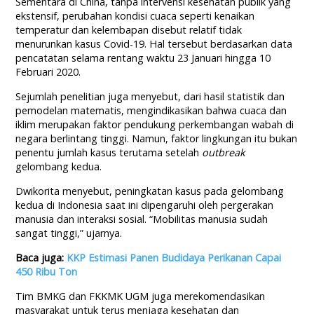
Sementara di China, tanpa intervensi kesehatan publik yang
ekstensif, perubahan kondisi cuaca seperti kenaikan
temperatur dan kelembapan disebut relatif tidak
menurunkan kasus Covid-19. Hal tersebut berdasarkan data
pencatatan selama rentang waktu 23 Januari hingga 10
Februari 2020.
Sejumlah penelitian juga menyebut, dari hasil statistik dan
pemodelan matematis, mengindikasikan bahwa cuaca dan
iklim merupakan faktor pendukung perkembangan wabah di
negara berlintang tinggi. Namun, faktor lingkungan itu bukan
penentu jumlah kasus terutama setelah
outbreak
gelombang kedua.
Dwikorita menyebut, peningkatan kasus pada gelombang
kedua di Indonesia saat ini dipengaruhi oleh pergerakan
manusia dan interaksi sosial. “Mobilitas manusia sudah
sangat tinggi,” ujarnya.
Baca juga:
KKP Estimasi Panen Budidaya Perikanan Capai
450 Ribu Ton
Tim BMKG dan FKKMK UGM juga merekomendasikan
masyarakat untuk terus menjaga kesehatan dan