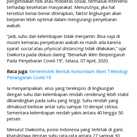
pengendalian fisik atau mobilitas sosial, termasuk intervensi
terhadap kesehatan masyarakat. Menurutnya, jika hal
tersebut benar-benar diterapkan, faktor lingkungan akan
berperan lebih optimal dalam mengurangi penyebaran
wabah.
“Jadi, suhu dan kelembapan tidak menjamin. Bisa saja di
musim kemarau penyebaran wabah ini masih ada karena
syarat
social
atau
physical distancing
tidak dilakukan,” ujar
Dwikorta pada diskusi daring “Benarkah Iklim Berpengaruh
Pada Penyebaran Covid-19”, Selasa, 07 April, 2020.
Baca juga:
Kemenristek Bentuk Konsorsium Riset Teknologi
Penanganan Covid-19
Ia menyampaikan, virus yang terekspos di lingkungan
dengan suhu dan kelembapan rendah cenderung lebih stabil
dibandingkan pada suhu yang tinggi. Suhu rendah yang
dimaksud berkisar antar satu sampai 10 derajat celcius.
Sementara kelembapan rendah yakni antara 40 hingga 50
persen.
Menurut Dwikorita, posisi Indonesia yang terletak di garis
khatulistiwa dengan suhu rata-rata antara 27 sampai 30