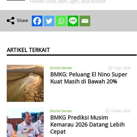
FKKMK UGM
,
iklim
,
ugm
,
virus korona
ARTIKEL TERKAIT
Berita Harian
9 Apr 2026
BMKG: Peluang El Nino Super
Kuat Masih di Bawah 20%
Berita Harian
16 Mar 2026
BMKG Prediksi Musim
Kemarau 2026 Datang Lebih
Cepat