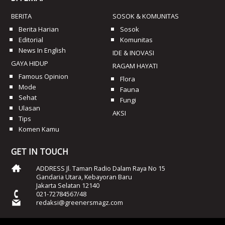
BERITA
SOSOK & KOMUNITAS
Berita Harian
Sosok
Editorial
Komunitas
News In English
IDE & INOVASI
GAYA HIDUP
RAGAM HAYATI
Famous Opinion
Flora
Mode
Fauna
Sehat
Fungi
Ulasan
AKSI
Tips
Komen Kamu
GET IN TOUCH
ADDRESS Jl. Taman Radio Dalam Raya No 15
Gandaria Utara, Kebayoran Baru
Jakarta Selatan 12140
021-72784567/48
redaksi@greenersmagz.com